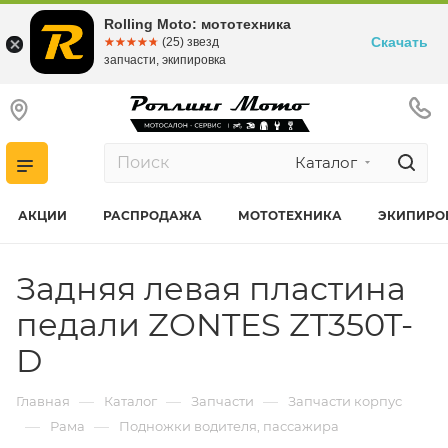
Rolling Moto: мототехника
Скачать
☆☆☆☆☆
★★★★★
(25) звезд
запчасти, экипировка
Каталог
АКЦИИ
РАСПРОДАЖА
МОТОТЕХНИКА
ЭКИПИРО
Задняя левая пластина
педали ZONTES ZT350T-
D
—
—
—
Главная
Каталог
Запчасти
Запчасти корпус
—
—
Рама
Подножки водителя, пассажира