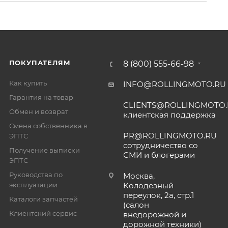
ПОКУПАТЕЛЯМ
8 (800) 555-66-98
Как купить
INFO@ROLLINGMOTO.RU
Гарантия на товар
CLIENTS@ROLLINGMOTO
Обмен и возврат
клиентская поддержка
Смена собственника в
PR@ROLLINGMOTO.RU
ЭПТС
сотрудничество со
Получение выписки
СМИ и блогерами
ЭПТС
Руководства по
Москва,
эксплуатации
Колодезный
переулок, 2а, стр.1
Каталоги запчастей
(салон
Клиентский сервис
внедорожной и
дорожной техники)