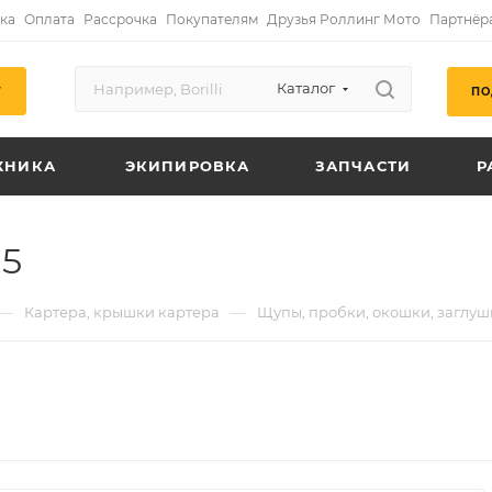
ка
Оплата
Рассрочка
Покупателям
Друзья Роллинг Мото
Партнёр
Каталог
ПО
Г
ХНИКА
ЭКИПИРОВКА
ЗАПЧАСТИ
Р
.5
—
—
Картера, крышки картера
Щупы, пробки, окошки, заглуш