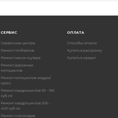
СЕРВИС
ОПЛАТА
Сервисные центры
Способы оплаты
Ремонт питбайков
Купить в рассрочку
Ремонт макси скутера
Купить в кредит
Ремонт дорожных
мотоциклов
Ремонт мотоциклов эндуро/
кросс
Ремонт квадроциклов 50 - 190
куб.см
Ремонт квадроциклов 200 -
400 куб.см
Ремонт снегоходов