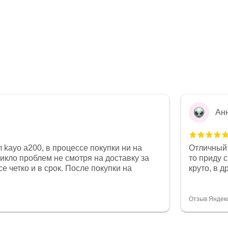
Ан
 kayo a200, в процессе покупки ни на
Отличный 
никло проблем не смотря на доставку за
то приду 
е четко и в срок. После покупки на
круто, в 
был 0, при этом представители магазина
все чеки 
связи и в итоге проблема была решена.
поставил
орит о небезразличии к клиенту после
спасибо о
Отзыв Яндек
то на сегодняшний день редкость.
объясняют