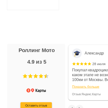
Роллинг Мото
Александр
4.9 из 5
28 июля
 в магазине чисто, цены везде
Покупал квадроцикл
огут. Не понравились условия
каком этапе не воз
предоплата и дают только на год)
100км от Москвы. Вс
ают что человек купит и
спидометре всегда 
Показать больше
некому.
постоянно были на 
Считаю, что это гов
Отзыв Яндекс.Карты
получения денег, ч
Оставить отзыв