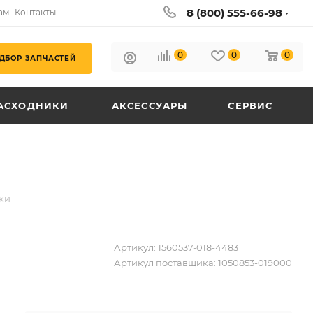
8 (800) 555-66-98
ам
Контакты
0
0
0
ДБОР ЗАПЧАСТЕЙ
АСХОДНИКИ
АКСЕССУАРЫ
СЕРВИС
ки
Артикул:
1560537-018-4483
Артикул поставщика:
1050853-019000