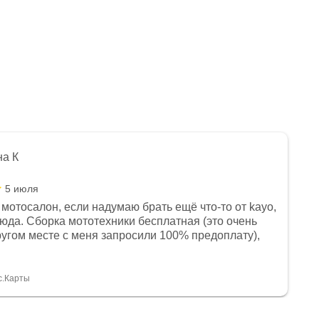
на К
5 июля
мотосалон, если надумаю брать ещё что-то от kayo,
сюда. Сборка мототехники бесплатная (это очень
другом месте с меня запросили 100% предоплату),
и документы выдали. Брала технику с ПТС, на учёт
а вообще без проблем. Менеджеру Юлии большое
тдельное, всегда на связи, очень детально всё
с.Карты
. 👍