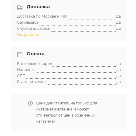
Доставка
Доставка по Москве и МО
да
Самовывоз
да
Служба доставки
да
Подробнее
Оплата
Банковские карты
да
Наличные
да
СБП
да
Выставить счет
да
Цена действительна только для
интернет-магазина и может
отличаться от цен в розничных
магазинах