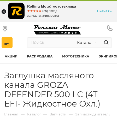
Rolling Moto: мототехника
Скачать
☆☆☆☆☆
★★★★★
(25) звезд
запчасти, экипировка
Каталог
АКЦИИ
РАСПРОДАЖА
МОТОТЕХНИКА
ЭКИПИРО
Заглушка масляного
канала GROZA
DEFENDER 500 LC (4T
EFI- Жидкостное Охл.)
—
—
—
Главная
Каталог
Запчасти
Запчасти двигатель