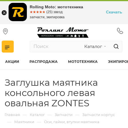
Rolling Moto: мототехника
Скачать
☆☆☆☆☆
★★★★★
(25) звезд
запчасти, экипировка
Каталог
АКЦИИ
РАСПРОДАЖА
МОТОТЕХНИКА
ЭКИПИРО
Заглушка маятника
консольного левая
овальная ZONTES
—
—
—
Главная
Каталог
Запчасти
Запчасти корпус
—
—
Маятники
Оси, гайки, втулки маятника