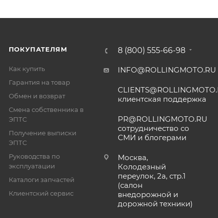
ПОКУПАТЕЛЯМ
8 (800) 555-66-98
Как купить
INFO@ROLLINGMOTO.RU
Гарантия на товар
CLIENTS@ROLLINGMOTO
Обмен и возврат
клиентская поддержка
Смена собственника в
PR@ROLLINGMOTO.RU
ЭПТС
сотрудничество со
Получение выписки
СМИ и блогерами
ЭПТС
Руководства по
Москва,
эксплуатации
Колодезный
переулок, 2а, стр.1
Каталоги запчастей
(салон
Клиентский сервис
внедорожной и
дорожной техники)