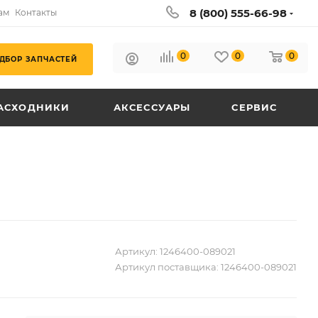
8 (800) 555-66-98
ам
Контакты
0
0
0
ДБОР ЗАПЧАСТЕЙ
АСХОДНИКИ
АКСЕССУАРЫ
СЕРВИС
Артикул:
1246400-089021
Артикул поставщика:
1246400-089021