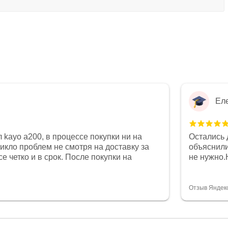
Ел
 kayo a200, в процессе покупки ни на
Остались 
никло проблем не смотря на доставку за
объяснили
е четко и в срок. После покупки на
не нужно.
был 0, при этом представители магазина
комфортна
связи и в итоге проблема была решена.
полностью
орит о небезразличии к клиенту после
огромное 
Отзыв Яндек
то на сегодняшний день редкость.
терпение