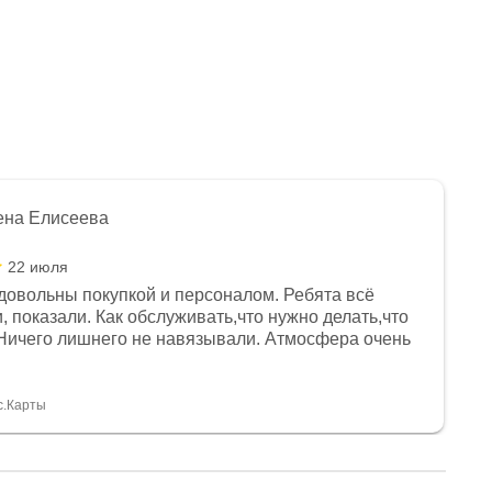
ена Елисеева
22 июля
довольны покупкой и персоналом. Ребята всё
, показали. Как обслуживать,что нужно делать,что
Ничего лишнего не навязывали. Атмосфера очень
я, помогли с доставкой. Сам аппарат так же
 устроил нас, нашли именно то, что хотел P. S
спасибо Дмитрию, за клиентоориентированность и
с.Карты