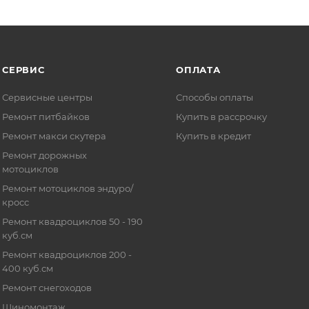
СЕРВИС
ОПЛАТА
Сервисные центры
Способы оплаты
Ремонт питбайков
Купить в рассрочку
Ремонт макси скутера
Купить в кредит
Ремонт дорожных
мотоциклов
Ремонт мотоциклов эндуро/
кросс
Ремонт квадроциклов 50 - 190
куб.см
Ремонт квадроциклов 200 -
400 куб.см
Ремонт снегоходов
Шиномонтаж