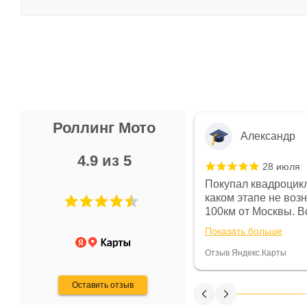
Роллинг Мото
Александр
4.9 из 5
28 июля
 в магазине чисто, цены везде
Покупал квадроцикл
огут. Не понравились условия
каком этапе не воз
предоплата и дают только на год)
100км от Москвы. Вс
ают что человек купит и
спидометре всегда 
Показать больше
некому.
постоянно были на 
Считаю, что это гов
Отзыв Яндекс.Карты
получения денег, ч
Оставить отзыв