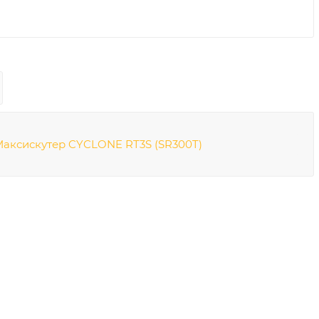
аксискутер CYCLONE RT3S (SR300T)