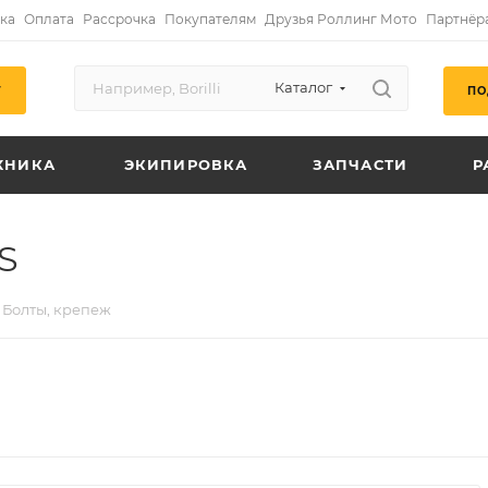
ка
Оплата
Рассрочка
Покупателям
Друзья Роллинг Мото
Партнёр
Каталог
ПО
Г
ХНИКА
ЭКИПИРОВКА
ЗАПЧАСТИ
Р
S
Болты, крепеж