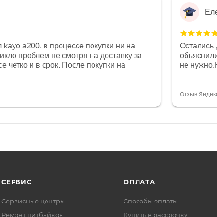
Ел
 kayo a200, в процессе покупки ни на
Остались 
никло проблем не смотря на доставку за
объяснили
е четко и в срок. После покупки на
не нужно.
был 0, при этом представители магазина
комфортна
связи и в итоге проблема была решена.
полностью
орит о небезразличии к клиенту после
огромное 
Отзыв Яндек
то на сегодняшний день редкость.
терпение
СЕРВИС
ОПЛАТА
Сервисные центры
Способы оплаты
Ремонт питбайков
Купить в рассрочку