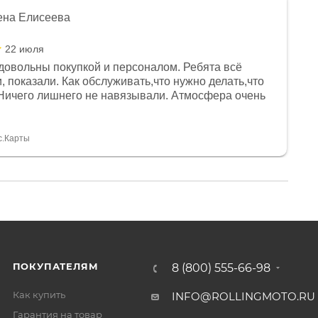
ена Елисеева
22 июля
довольны покупкой и персоналом. Ребята всё
, показали. Как обслуживать,что нужно делать,что
Ничего лишнего не навязывали. Атмосфера очень
я, помогли с доставкой. Сам аппарат так же
 устроил нас, нашли именно то, что хотел P. S
спасибо Дмитрию, за клиентоориентированность и
с.Карты
ПОКУПАТЕЛЯМ
8 (800) 555-66-98
Как купить
INFO@ROLLINGMOTO.RU
Гарантия на товар