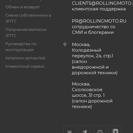
CLIENTS@ROLLINGMOTO
Обмен и возврат
клиентская поддержка
Смена собственника в
PR@ROLLINGMOTO.RU
ЭПТС
сотрудничество со
Получение выписки
СМИ и блогерами
ЭПТС
Руководства по
Москва,
эксплуатации
Колодезный
переулок, 2а, стр.1
Каталоги запчастей
(салон
Клиентский сервис
внедорожной и
дорожной техники)
Москва,
Сколковское
шоссе, 31 стр. 1
(салон дорожной
техники)