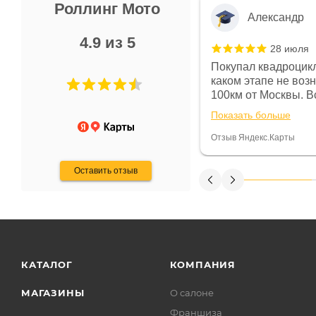
Роллинг Мото
Александр
4.9 из 5
28 июля
 в магазине чисто, цены везде
Покупал квадроцикл
огут. Не понравились условия
каком этапе не воз
предоплата и дают только на год)
100км от Москвы. Вс
ают что человек купит и
спидометре всегда 
Показать больше
некому.
постоянно были на 
Считаю, что это гов
Отзыв Яндекс.Карты
получения денег, ч
Оставить отзыв
КАТАЛОГ
КОМПАНИЯ
МАГАЗИНЫ
О салоне
Франшиза