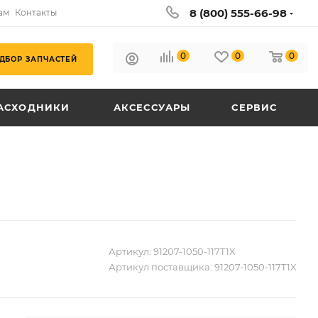
8 (800) 555-66-98
ам
Контакты
0
0
0
ДБОР ЗАПЧАСТЕЙ
АСХОДНИКИ
АКСЕССУАРЫ
СЕРВИС
Артикул:
91207-1050-117T1X
Артикул поставщика:
91207-1050-117T1X