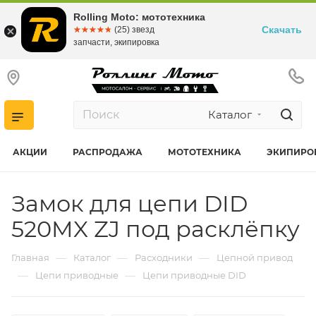
Rolling Moto: мототехника
Скачать
☆☆☆☆☆
★★★★★
(25) звезд
запчасти, экипировка
Каталог
АКЦИИ
РАСПРОДАЖА
МОТОТЕХНИКА
ЭКИПИРО
Замок для цепи DID
520MX ZJ под расклёпку
—
—
—
Главная
Каталог
Расходники
Цепной привод
—
—
Цепи приводные
Цепи приводные DID