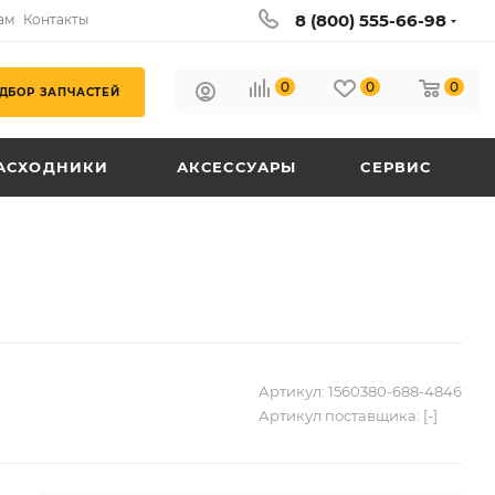
8 (800) 555-66-98
ам
Контакты
0
0
0
ДБОР ЗАПЧАСТЕЙ
АСХОДНИКИ
АКСЕССУАРЫ
СЕРВИС
Артикул:
1560380-688-4846
Артикул поставщика:
[-]