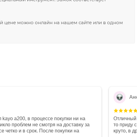
ой цене можно онлайн на нашем сайте или в одном
Ан
 kayo a200, в процессе покупки ни на
Отличный 
никло проблем не смотря на доставку за
то приду 
е четко и в срок. После покупки на
круто, в 
был 0, при этом представители магазина
все чеки 