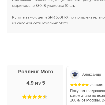
маркировке 530. В упаковке 10 шт.
Купить замок цепи SFR 530H-X по привлекательн
из салонов сети Роллинг Мото.
Роллинг Мото
Александр
4.9 из 5
28 июля
 в магазине чисто, цены везде
Покупал квадроцикл
огут. Не понравились условия
каком этапе не воз
предоплата и дают только на год)
100км от Москвы. Вс
ают что человек купит и
спидометре всегда 