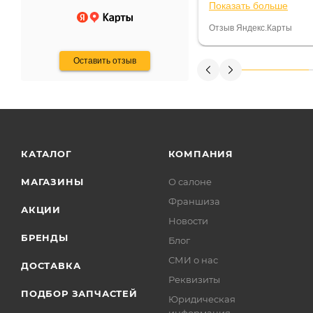
Показать больше
некому.
постоянно были на 
Считаю, что это гов
Отзыв Яндекс.Карты
получения денег, ч
Оставить отзыв
КАТАЛОГ
КОМПАНИЯ
МАГАЗИНЫ
О салоне
Франшиза
АКЦИИ
Новости
БРЕНДЫ
Блог
СМИ о нас
ДОСТАВКА
Реквизиты
ПОДБОР ЗАПЧАСТЕЙ
Юридическая