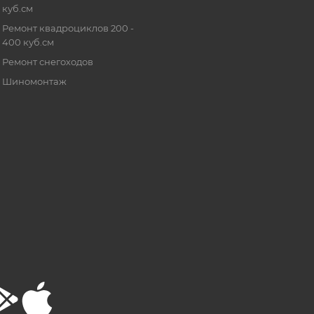
куб.см
Ремонт квадроциклов 200 -
400 куб.см
Ремонт снегоходов
Шиномонтаж