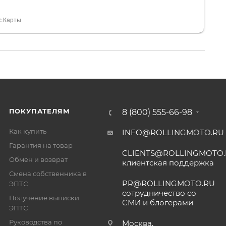
а вообще без проблем. Менеджеру Юлии большое
тдельное, всегда на связи, очень детально всё
с.Карты
. 👍
ПОКУПАТЕЛЯМ
8 (800) 555-66-98
Как купить
INFO@ROLLINGMOTO.RU
Гарантия на товар
CLIENTS@ROLLINGMOTO
Обмен и возврат
клиентская поддержка
Смена собственника в
PR@ROLLINGMOTO.RU
ЭПТС
сотрудничество со
Получение выписки
СМИ и блогерами
ЭПТС
Руководства по
Москва,