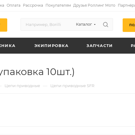
ка
Оплата
Рассрочка
Покупателям
Друзья Роллинг Мото
Партнёр
Каталог
ПО
Г
ХНИКА
ЭКИПИРОВКА
ЗАПЧАСТИ
Р
упаковка 10шт.)
—
—
Цепи приводные
Цепи приводные SFR