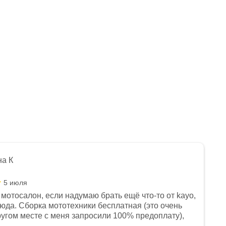
на К
5 июля
мотосалон, если надумаю брать ещё что-то от kayo,
сюда. Сборка мототехники бесплатная (это очень
другом месте с меня запросили 100% предоплату),
и документы выдали. Брала технику с ПТС, на учёт