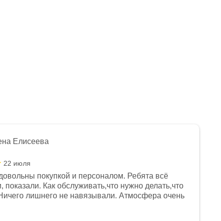
Арт.: 1560574-790-7623
Арт.: 1560574-790-5212
129 990
₽
134 990
₽
ена Елисеева
22 июля
довольны покупкой и персоналом. Ребята всё
, показали. Как обслуживать,что нужно делать,что
Ничего лишнего не навязывали. Атмосфера очень
я, помогли с доставкой. Сам аппарат так же
 устроил нас, нашли именно то, что хотел P. S