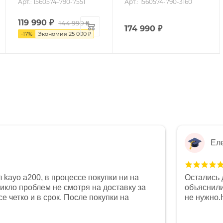
Арт.: 1560574-790-7551
Арт.: 1560574-790-3160
119 990
₽
144 990
₽
174 990
₽
-
17
%
Экономия
25 000
₽
Ел
 kayo a200, в процессе покупки ни на
Остались 
никло проблем не смотря на доставку за
объяснили
е четко и в срок. После покупки на
не нужно.
был 0, при этом представители магазина
комфортна
связи и в итоге проблема была решена.
полностью