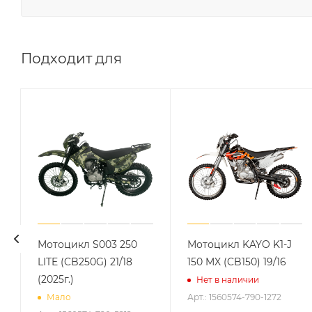
Подходит для
Мотоцикл S003 250
Мотоцикл KAYO K1-J
LITE (CB250G) 21/18
150 MX (CB150) 19/16
(2025г.)
Нет в наличии
Арт.: 1560574-790-1272
Мало