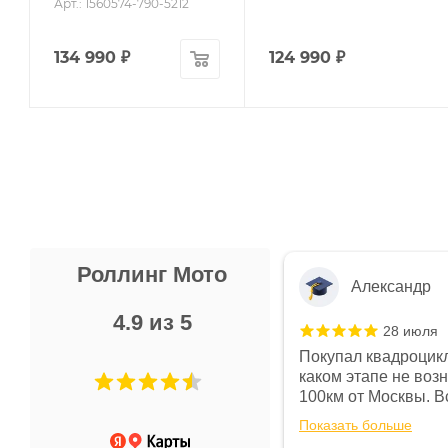
Арт.: 1560574-790-5212
134 990
₽
124 990
₽
Роллинг Мото
Александр
4.9 из 5
28 июля
 в магазине чисто, цены везде
Покупал квадроцикл
огут. Не понравились условия
каком этапе не воз
предоплата и дают только на год)
100км от Москвы. Вс
ают что человек купит и
спидометре всегда 
Показать больше
некому.
постоянно были на 