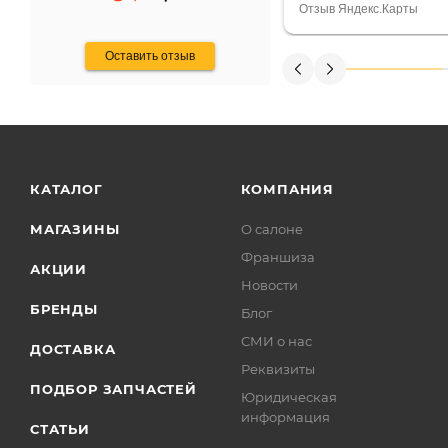
Считаю, что это гов
Отзыв Яндекс.Карты
получения денег, ч
Оставить отзыв
КАТАЛОГ
КОМПАНИЯ
МАГАЗИНЫ
О салоне
Франшиза
АКЦИИ
Новости
БРЕНДЫ
Блог
СМИ о нас
ДОСТАВКА
Реквизиты
ПОДБОР ЗАПЧАСТЕЙ
Юридическая
информация
СТАТЬИ