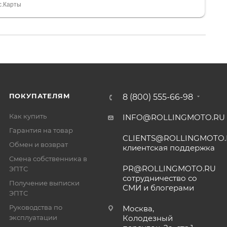
спасибо Дмитрию, за клиентоориентированность и
с.Карты
ПОКУПАТЕЛЯМ
8 (800) 555-66-98
Как купить
INFO@ROLLINGMOTO.RU
Гарантия на товар
CLIENTS@ROLLINGMOTO
Обмен и возврат
клиентская поддержка
Смена собственника в
PR@ROLLINGMOTO.RU
ЭПТС
сотрудничество со
Получение выписки
СМИ и блогерами
ЭПТС
Руководства по
Москва,
эксплуатации
Колодезный