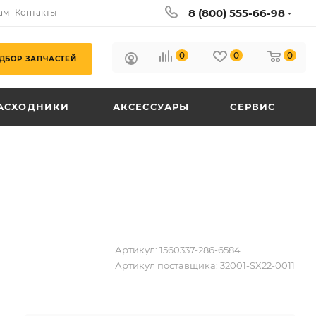
8 (800) 555-66-98
ам
Контакты
0
0
0
ДБОР ЗАПЧАСТЕЙ
АСХОДНИКИ
АКСЕССУАРЫ
СЕРВИС
Артикул:
1560337-286-6584
Артикул поставщика:
32001-SX22-0011