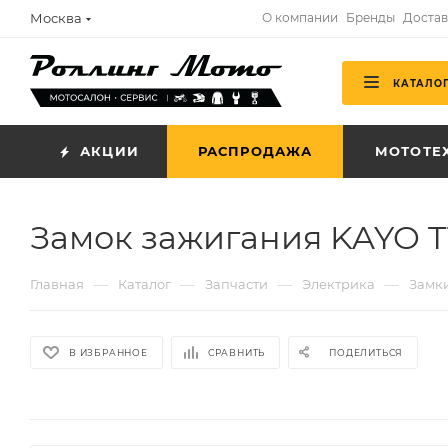
Москва
О компании
Бренды
Достав
КАТАЛО
АКЦИИ
РАСПРОДАЖА
МОТОТЕ
Замок зажигания KAYO T1 /
—
—
—
—
Главная
Каталог
Запчасти
Электрика
Замк
В ИЗБРАННОЕ
СРАВНИТЬ
ПОДЕЛИТЬСЯ