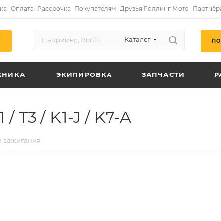
ка
Оплата
Рассрочка
Покупателям
Друзья Роллинг Мото
Партнёр
Каталог
ПО
Г
ХНИКА
ЭКИПИРОВКА
ЗАПЧАСТИ
Р
 T3 / K1-J / K7-A
и зажигания