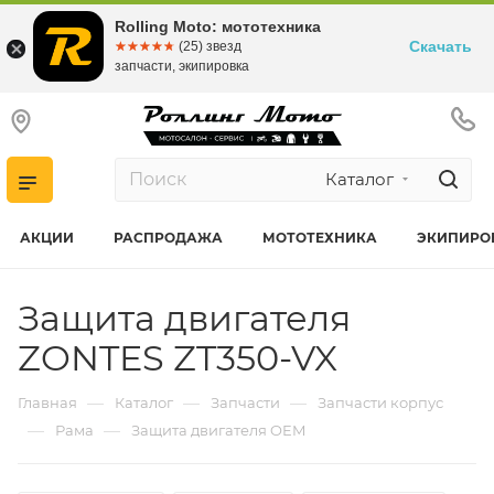
Rolling Moto: мототехника
Скачать
☆☆☆☆☆
★★★★★
(25) звезд
запчасти, экипировка
Каталог
АКЦИИ
РАСПРОДАЖА
МОТОТЕХНИКА
ЭКИПИРО
Защита двигателя
ZONTES ZT350-VX
—
—
—
Главная
Каталог
Запчасти
Запчасти корпус
—
—
Рама
Защита двигателя OEM