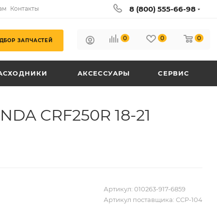
8 (800) 555-66-98
ам
Контакты
0
0
0
ДБОР ЗАПЧАСТЕЙ
АСХОДНИКИ
АКСЕССУАРЫ
СЕРВИС
NDA CRF250R 18-21
Артикул:
010263-917-6859
Артикул поставщика:
CCP-104