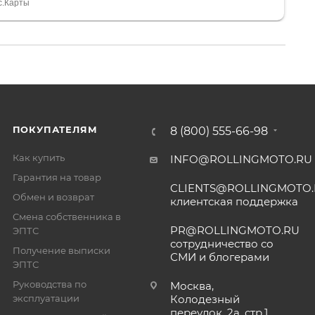
тдельное, всегда на связи, очень детально всё
с.Карты
. 👍
ПОКУПАТЕЛЯМ
8 (800) 555-66-98
Как купить
INFO@ROLLINGMOTO.RU
Гарантия на товар
CLIENTS@ROLLINGMOTO
Обмен и возврат
клиентская поддержка
Смена собственника в
PR@ROLLINGMOTO.RU
ЭПТС
сотрудничество со
Получение выписки
СМИ и блогерами
ЭПТС
Руководства по
Москва,
эксплуатации
Колодезный
переулок, 2а, стр.1