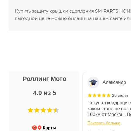
Купить защиту крышки сцепления SM-PARTS HONDA
выгодной цене можно онлайн на нашем сайте или
Роллинг Мото
Александр
4.9 из 5
28 июля
 в магазине чисто, цены везде
Покупал квадроцикл
огут. Не понравились условия
каком этапе не воз
предоплата и дают только на год)
100км от Москвы. Вс
ают что человек купит и
спидометре всегда 
Показать больше
некому.
постоянно были на 