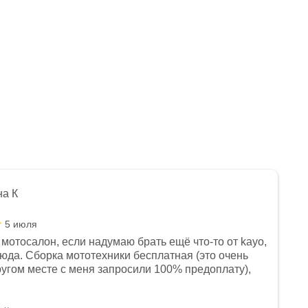
на К
5 июля
мотосалон, если надумаю брать ещё что-то от kayo,
сюда. Сборка мототехники бесплатная (это очень
другом месте с меня запросили 100% предоплату),
и документы выдали. Брала технику с ПТС, на учёт
а вообще без проблем. Менеджеру Юлии большое