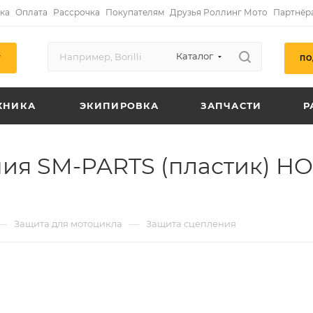
ка
Оплата
Рассрочка
Покупателям
Друзья Роллинг Мото
Партнёр
Каталог
ПО
Г
ХНИКА
ЭКИПИРОВКА
ЗАПЧАСТИ
Р
я SM-PARTS (пластик) HO
—
—
Защита для мотоцикла
Защита сцепления