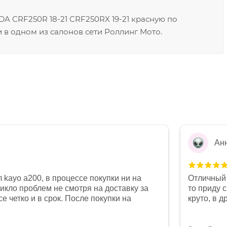
 CRF250R 18-21 CRF250RX 19-21 красную по
 в одном из салонов сети Роллинг Мото.
Ан
 kayo a200, в процессе покупки ни на
Отличный 
никло проблем не смотря на доставку за
то приду 
е четко и в срок. После покупки на
круто, в 
был 0, при этом представители магазина
все чеки 
связи и в итоге проблема была решена.
поставил