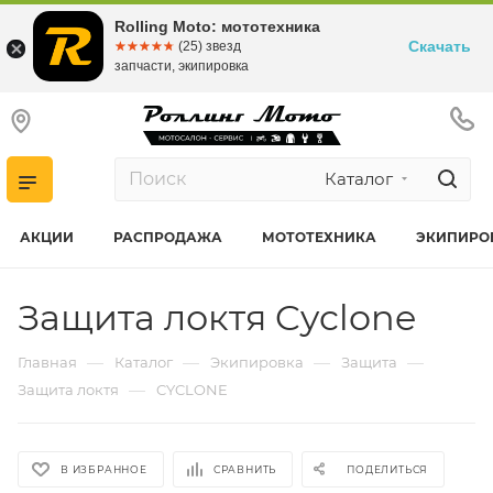
Rolling Moto: мототехника
Скачать
☆☆☆☆☆
★★★★★
(25) звезд
запчасти, экипировка
Каталог
АКЦИИ
РАСПРОДАЖА
МОТОТЕХНИКА
ЭКИПИРО
Защита локтя Cyclone
—
—
—
—
Главная
Каталог
Экипировка
Защита
—
Защита локтя
CYCLONE
В ИЗБРАННОЕ
СРАВНИТЬ
ПОДЕЛИТЬСЯ