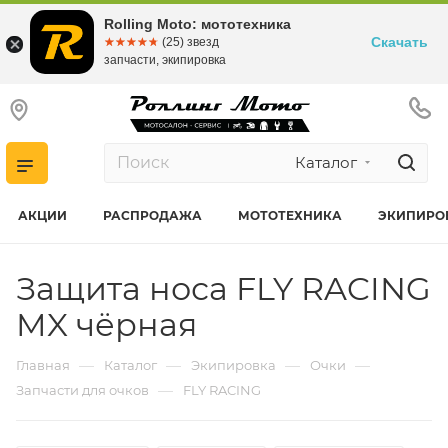
Rolling Moto: мототехника
Скачать
☆☆☆☆☆
★★★★★
(25) звезд
запчасти, экипировка
Каталог
АКЦИИ
РАСПРОДАЖА
МОТОТЕХНИКА
ЭКИПИРО
Защита носа FLY RACING
MX чёрная
—
—
—
—
Главная
Каталог
Экипировка
Очки
—
Запчасти для очков
FLY RACING