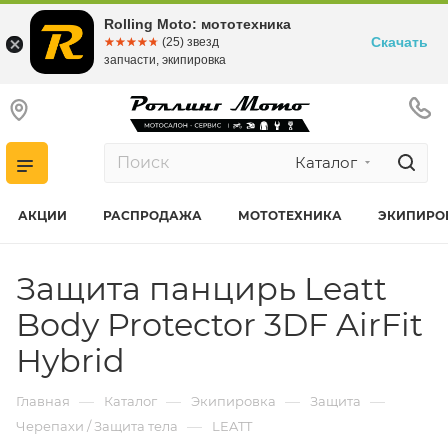
Rolling Moto: мототехника
Скачать
☆☆☆☆☆
★★★★★
(25) звезд
запчасти, экипировка
Каталог
АКЦИИ
РАСПРОДАЖА
МОТОТЕХНИКА
ЭКИПИРО
Защита панцирь Leatt
Body Protector 3DF AirFit
Hybrid
—
—
—
—
Главная
Каталог
Экипировка
Защита
—
Черепахи / Защита тела
LEATT