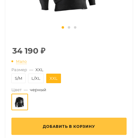
34 190
₽
Мало
Размер
—
XXL
S/M
L/XL
XXL
Цвет
—
черный
ДОБАВИТЬ В КОРЗИНУ