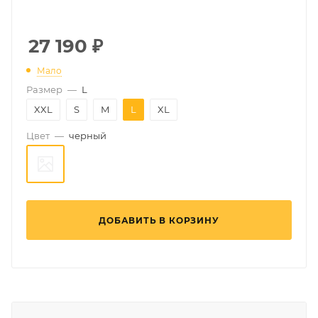
27 190
₽
Мало
Размер
—
L
XXL
S
M
L
XL
Цвет
—
черный
ДОБАВИТЬ В КОРЗИНУ