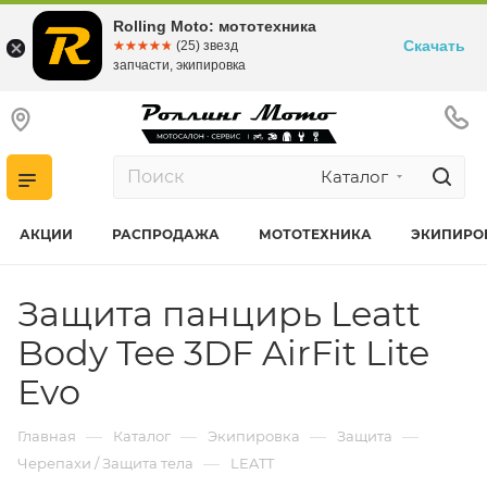
Rolling Moto: мототехника
Скачать
☆☆☆☆☆
★★★★★
(25) звезд
запчасти, экипировка
Каталог
АКЦИИ
РАСПРОДАЖА
МОТОТЕХНИКА
ЭКИПИРО
Защита панцирь Leatt
Body Tee 3DF AirFit Lite
Evo
—
—
—
—
Главная
Каталог
Экипировка
Защита
—
Черепахи / Защита тела
LEATT