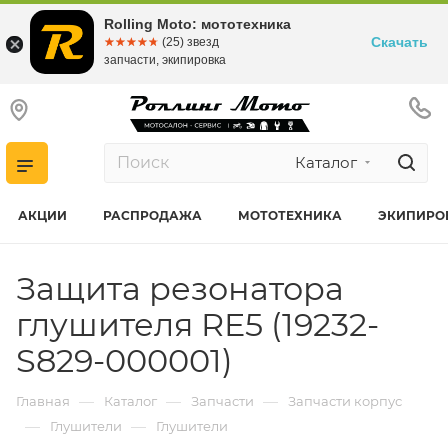
Rolling Moto: мототехника
Скачать
☆☆☆☆☆
★★★★★
(25) звезд
запчасти, экипировка
Каталог
АКЦИИ
РАСПРОДАЖА
МОТОТЕХНИКА
ЭКИПИРО
Защита резонатора
глушителя RE5 (19232-
S829-000001)
—
—
—
Главная
Каталог
Запчасти
Запчасти корпус
—
—
Глушители
Глушители