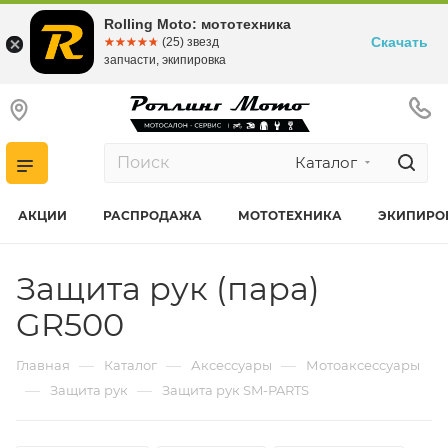
Rolling Moto: мототехника
Скачать
☆☆☆☆☆
★★★★★
(25) звезд
запчасти, экипировка
Каталог
АКЦИИ
РАСПРОДАЖА
МОТОТЕХНИКА
ЭКИПИРО
Защита рук (пара)
GR500
—
—
—
Главная
Каталог
Аксессуары
Мотоаксессуары
—
—
Защита рук
Защита рук SM-PARTS