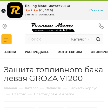
Rolling Moto: мототехника
Скачать
☆☆☆☆☆
★★★★★
(25) звезд
запчасти, экипировка
Каталог
АКЦИИ
РАСПРОДАЖА
МОТОТЕХНИКА
ЭКИПИРО
Защита топливного бака
левая GROZA V1200
—
—
—
Главная
Каталог
Запчасти
Запчасти корпус
—
—
Пластик
Пластик для ATV и багги