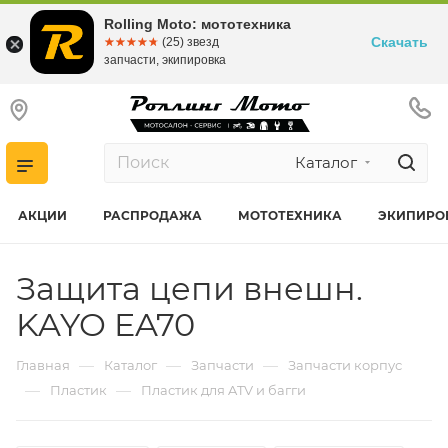
Rolling Moto: мототехника
Скачать
☆☆☆☆☆
★★★★★
(25) звезд
запчасти, экипировка
Каталог
АКЦИИ
РАСПРОДАЖА
МОТОТЕХНИКА
ЭКИПИРО
Защита цепи внешн.
KAYO EA70
—
—
—
Главная
Каталог
Запчасти
Запчасти корпус
—
—
Пластик
Пластик для ATV и багги