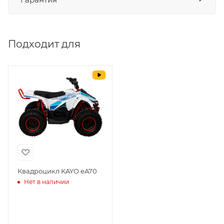
СБП
да
Выставить счет
да
Подходит для
Уважаемые пользователи, в настоящем
блоке размещены документы, с
которыми необходимо ознакомиться
покупателю, в случае приобретения
товара в нашем салоне. Здесь
размещены общие сведения по
решению возможных гарантийных
случаев и образцы необходимых для
заполнения документов. Обращаем
Ваше внимание на то, что конкретные
гарантийные обязательства на
Квадроцикл KAYO еA70
Нет в наличии
приобретаемую технику подробно
изложены в Руководстве по
эксплуатации (сервисной книжке), там
же находится гарантийный талон.