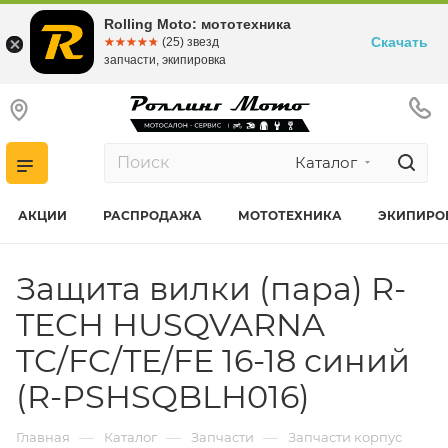
Rolling Moto: мототехника
Скачать
☆☆☆☆☆
★★★★★
(25) звезд
запчасти, экипировка
Каталог
АКЦИИ
РАСПРОДАЖА
МОТОТЕХНИКА
ЭКИПИРО
Защита вилки (пара) R-
TECH HUSQVARNA
TC/FC/TE/FE 16-18 синий
(R-PSHSQBLH016)
—
—
—
Главная
Каталог
Запчасти
Запчасти корпус