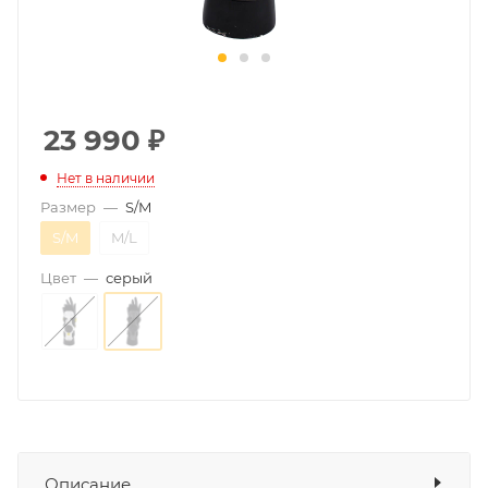
23 990
₽
Нет в наличии
Размер
—
S/M
S/M
M/L
Цвет
—
серый
Описание