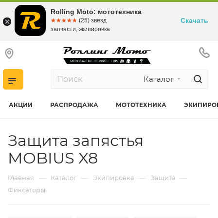
Rolling Moto: мототехника
Скачать
☆☆☆☆☆
★★★★★
(25) звезд
запчасти, экипировка
Каталог
АКЦИИ
РАСПРОДАЖА
МОТОТЕХНИКА
ЭКИПИРО
Защита запястья
MOBIUS X8
—
—
—
—
Главная
Каталог
Экипировка
Защита
Фиксаторы