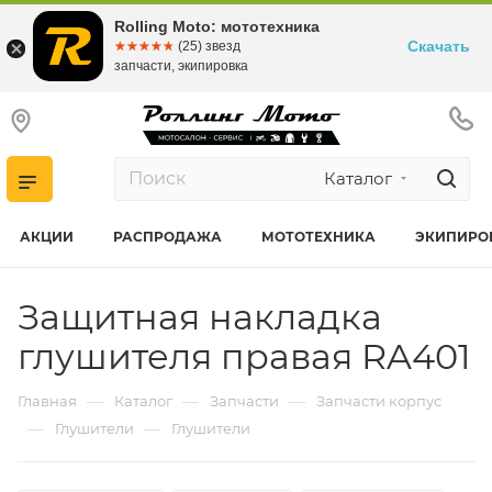
Rolling Moto: мототехника
Скачать
☆☆☆☆☆
★★★★★
(25) звезд
запчасти, экипировка
Каталог
АКЦИИ
РАСПРОДАЖА
МОТОТЕХНИКА
ЭКИПИРО
Защитная накладка
глушителя правая RA401
—
—
—
Главная
Каталог
Запчасти
Запчасти корпус
—
—
Глушители
Глушители