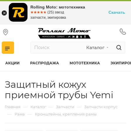
Rolling Moto: мототехника
Скачать
☆☆☆☆☆
★★★★★
(25) звезд
запчасти, экипировка
Каталог
АКЦИИ
РАСПРОДАЖА
МОТОТЕХНИКА
ЭКИПИРО
Защитный кожух
приемной трубы Yemi
—
—
—
Главная
Каталог
Запчасти
Запчасти корпус
—
—
Рама
Кронштейны, крепления рамы