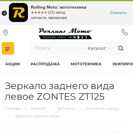
Rolling Moto: мототехника
Скачать
☆☆☆☆☆
★★★★★
(25) звезд
запчасти, экипировка
Каталог
АКЦИИ
РАСПРОДАЖА
МОТОТЕХНИКА
ЭКИПИРО
Зеркало заднего вида
левое ZONTES ZT125
—
—
—
Главная
Каталог
Запчасти
Запчасти корпус
—
Зеркала заднего вида