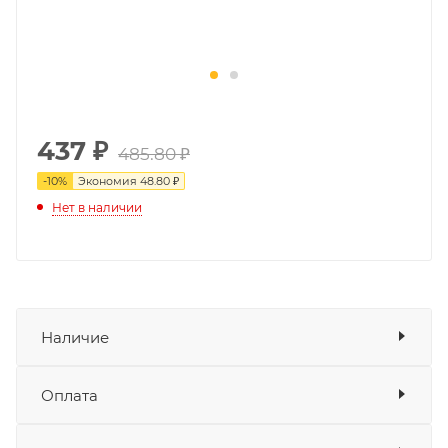
437
₽
485.80 ₽
-
10
%
Экономия
48.80 ₽
Нет в наличии
Наличие
Оплата
Товара нет в наличии ни на одном из
складов