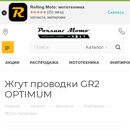
Rolling Moto: мототехника
Скачать
☆☆☆☆☆
★★★★★
(25) звезд
запчасти, экипировка
Каталог
АКЦИИ
РАСПРОДАЖА
МОТОТЕХНИКА
ЭКИПИРО
Жгут проводки GR2
OPTIMUM
—
—
—
—
Главная
Каталог
Запчасти
Электрика
Жгуты проводки