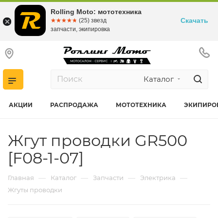
Rolling Moto: мототехника
Скачать
☆☆☆☆☆
★★★★★
(25) звезд
запчасти, экипировка
Каталог
АКЦИИ
РАСПРОДАЖА
МОТОТЕХНИКА
ЭКИПИРО
Жгут проводки GR500
[F08-1-07]
—
—
—
—
Главная
Каталог
Запчасти
Электрика
Жгуты проводки