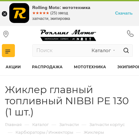
Rolling Moto: мототехника
Скачать
☆☆☆☆☆
★★★★★
(25) звезд
запчасти, экипировка
Каталог
АКЦИИ
РАСПРОДАЖА
МОТОТЕХНИКА
ЭКИПИРО
Жиклер главный
топливный NIBBI PE 130
(1 шт.)
—
—
—
Главная
Каталог
Запчасти
Запчасти корпус
—
—
Карбюраторы / Инжекторы
Жиклеры