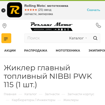
Rolling Moto: мототехника
Скачать
☆☆☆☆☆
★★★★★
(25) звезд
запчасти, экипировка
Каталог
АКЦИИ
РАСПРОДАЖА
МОТОТЕХНИКА
ЭКИПИРО
Жиклер главный
топливный NIBBI PWK
115 (1 шт.)
—
—
—
Главная
Каталог
Запчасти
Запчасти корпус
—
—
Карбюраторы / Инжекторы
Жиклеры