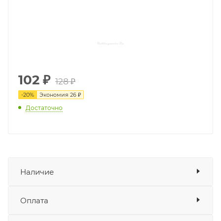
102
₽
128 ₽
-
20
%
Экономия
26 ₽
Достаточно
Наличие
Наличие в мотосалонах Роллинг
Оплата
Мото