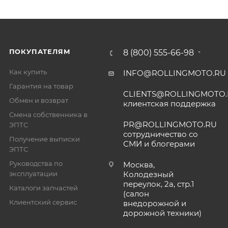
ПОКУПАТЕЛЯМ
8 (800) 555-66-98
Как купить
INFO@ROLLINGMOTO.RU
Гарантия на товар
CLIENTS@ROLLINGMOTO
Обмен и возврат
клиентская поддержка
Смена собственника в
PR@ROLLINGMOTO.RU
ЭПТС
сотрудничество со
Получение выписки
СМИ и блогерами
ЭПТС
Руководства по
Москва,
эксплуатации
Колодезный
переулок, 2а, стр.1
Каталоги запчастей
(салон
Клиентский сервис
внедорожной и
дорожной техники)