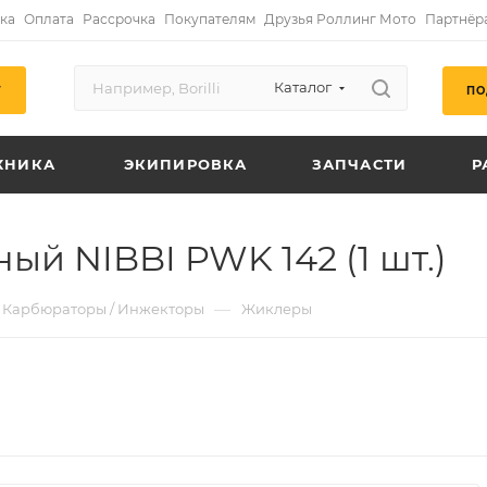
ка
Оплата
Рассрочка
Покупателям
Друзья Роллинг Мото
Партнёр
Каталог
ПО
Г
ХНИКА
ЭКИПИРОВКА
ЗАПЧАСТИ
Р
й NIBBI PWK 142 (1 шт.)
—
Карбюраторы / Инжекторы
Жиклеры