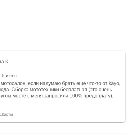
на К
5 июля
мотосалон, если надумаю брать ещё что-то от kayo,
сюда. Сборка мототехники бесплатная (это очень
другом месте с меня запросили 100% предоплату),
и документы выдали. Брала технику с ПТС, на учёт
а вообще без проблем. Менеджеру Юлии большое
тдельное, всегда на связи, очень детально всё
с.Карты
. 👍