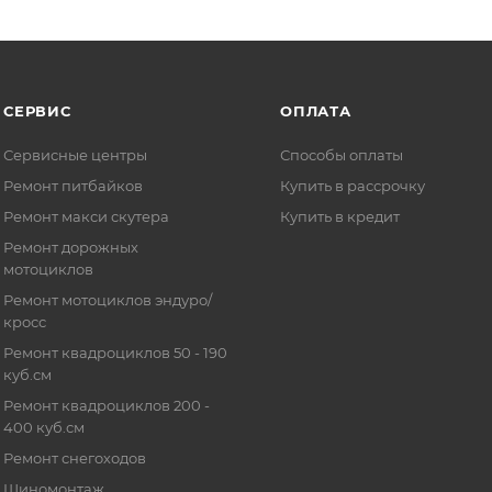
СЕРВИС
ОПЛАТА
Сервисные центры
Способы оплаты
Ремонт питбайков
Купить в рассрочку
Ремонт макси скутера
Купить в кредит
Ремонт дорожных
мотоциклов
Ремонт мотоциклов эндуро/
кросс
Ремонт квадроциклов 50 - 190
куб.см
Ремонт квадроциклов 200 -
400 куб.см
Ремонт снегоходов
Шиномонтаж