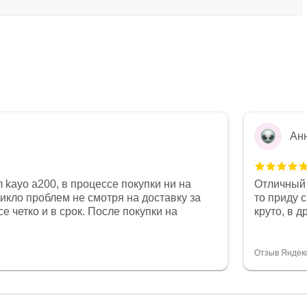
Ан
 kayo a200, в процессе покупки ни на
Отличный 
никло проблем не смотря на доставку за
то приду 
е четко и в срок. После покупки на
круто, в 
был 0, при этом представители магазина
все чеки 
связи и в итоге проблема была решена.
поставил
орит о небезразличии к клиенту после
спасибо о
Отзыв Яндек
то на сегодняшний день редкость.
объясняют