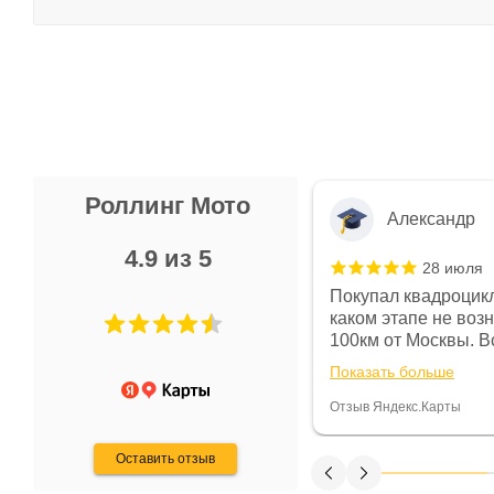
Роллинг Мото
Александр
4.9 из 5
28 июля
 в магазине чисто, цены везде
Покупал квадроцикл
огут. Не понравились условия
каком этапе не воз
предоплата и дают только на год)
100км от Москвы. Вс
ают что человек купит и
спидометре всегда 
Показать больше
некому.
постоянно были на 
Считаю, что это гов
Отзыв Яндекс.Карты
получения денег, ч
Оставить отзыв