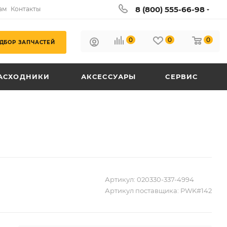
8 (800) 555-66-98
ам
Контакты
0
0
0
ДБОР ЗАПЧАСТЕЙ
АСХОДНИКИ
АКСЕССУАРЫ
СЕРВИС
Артикул:
020330-337-4994
Артикул поставщика:
PWK#142