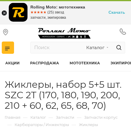
Rolling Moto: мототехника
Скачать
☆☆☆☆☆
★★★★★
(25) звезд
запчасти, экипировка
Каталог
АКЦИИ
РАСПРОДАЖА
МОТОТЕХНИКА
ЭКИПИРО
Жиклеры, набор 5+5 шт.
SZC 2T (170, 180, 190, 200,
210 + 60, 62, 65, 68, 70)
—
—
—
Главная
Каталог
Запчасти
Запчасти корпус
—
—
Карбюраторы / Инжекторы
Жиклеры