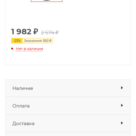
1 982
₽
2 574 ₽
-
23
%
Экономия
592 ₽
Нет в наличии
Наличие
Оплата
Товара нет в наличии ни на одном из
складов
Доставка
Оплата
Банковские карты
да