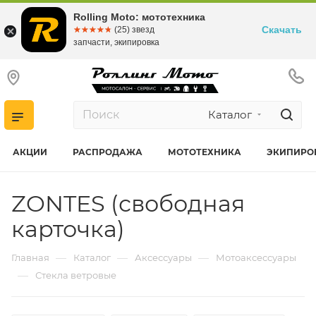
Rolling Moto: мототехника
Скачать
☆☆☆☆☆
★★★★★
(25) звезд
запчасти, экипировка
Каталог
АКЦИИ
РАСПРОДАЖА
МОТОТЕХНИКА
ЭКИПИРО
ZONTES (свободная
карточка)
—
—
—
Главная
Каталог
Аксессуары
Мотоаксессуары
—
Стекла ветровые