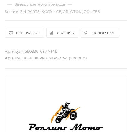
—
—
Звезды цепного привода
Звезды SM-PARTS, KAYO, YCF, GR, OTOM, ZONTES
В ИЗБРАННОЕ
СРАВНИТЬ
ПОДЕЛИТЬСЯ
Артикул:
1560330-687-7146
Артикул поставщика:
NB232-52（Orange）