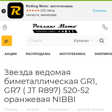
Rolling Moto: мототехника
Скачать
☆☆☆☆☆
★★★★★
(25) звезд
запчасти, экипировка
Каталог
АКЦИИ
РАСПРОДАЖА
МОТОТЕХНИКА
ЭКИПИРО
Звезда ведомая
биметаллическая GR1,
GR7 ( JT R897) 520-52
оранжевая NIBBI
—
—
—
Главная
Каталог
Расходники
Цепной привод