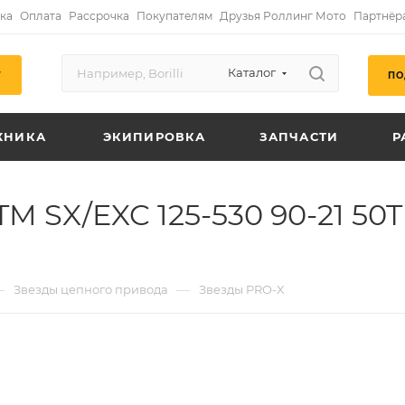
ка
Оплата
Рассрочка
Покупателям
Друзья Роллинг Мото
Партнёр
Каталог
ПО
Г
ХНИКА
ЭКИПИРОВКА
ЗАПЧАСТИ
Р
 SX/EXC 125-530 90-21 50T 
—
—
Звезды цепного привода
Звезды PRO-X