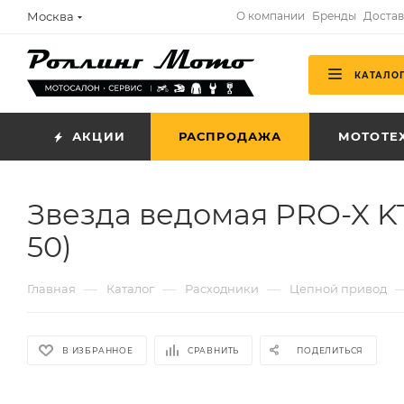
Москва
О компании
Бренды
Достав
КАТАЛО
АКЦИИ
РАСПРОДАЖА
МОТОТЕ
Звезда ведомая PRO-X KTM
50)
—
—
—
Главная
Каталог
Расходники
Цепной привод
В ИЗБРАННОЕ
СРАВНИТЬ
ПОДЕЛИТЬСЯ