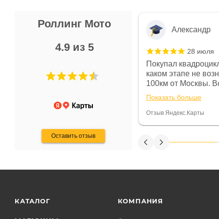
Роллинг Мото
Александр
4.9 из 5
28 июля
 в магазине чисто, цены везде
Покупал квадроцикл
огут. Не понравились условия
каком этапе не воз
предоплата и дают только на год)
100км от Москвы. Вс
ают что человек купит и
спидометре всегда 
Показать больше
некому.
постоянно были на 
Считаю, что это гов
Отзыв Яндекс.Карты
получения денег, ч
Оставить отзыв
КАТАЛОГ
КОМПАНИЯ