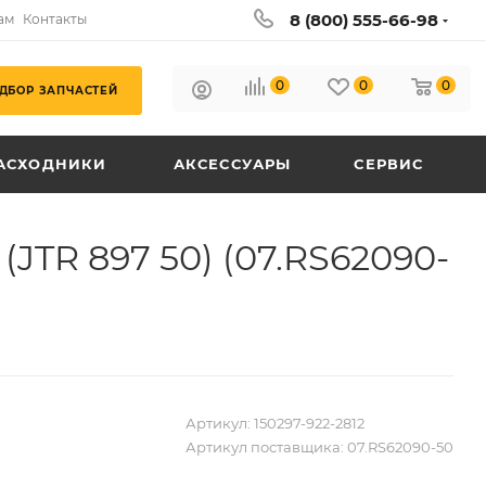
8 (800) 555-66-98
ам
Контакты
0
0
0
ДБОР ЗАПЧАСТЕЙ
АСХОДНИКИ
АКСЕССУАРЫ
СЕРВИС
(JTR 897 50) (07.RS62090-
Артикул:
150297-922-2812
Артикул поставщика:
07.RS62090-50