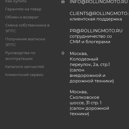
Как купить
INFO@ROLLINGMOTO.RU
Гарантия на товар
CLIENTS@ROLLINGMOTO
Обмен и возврат
клиентская поддержка
Смена собственника в
PR@ROLLINGMOTO.RU
ЭПТС
сотрудничество со
Получение выписки
СМИ и блогерами
ЭПТС
Руководства по
Москва,
эксплуатации
Колодезный
переулок, 2а, стр.1
Каталоги запчастей
(салон
Клиентский сервис
внедорожной и
дорожной техники)
Москва,
Сколковское
шоссе, 31 стр. 1
(салон дорожной
техники)