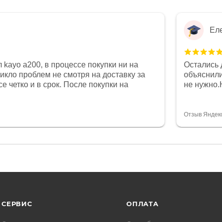
Ел
 kayo a200, в процессе покупки ни на
Остались 
никло проблем не смотря на доставку за
объяснили
е четко и в срок. После покупки на
не нужно.
был 0, при этом представители магазина
комфортна
связи и в итоге проблема была решена.
полностью
орит о небезразличии к клиенту после
огромное 
Отзыв Яндек
то на сегодняшний день редкость.
терпение
СЕРВИС
ОПЛАТА