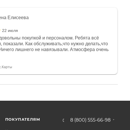
ена Елисеева
22 июля
довольны покупкой и персоналом. Ребята всё
, показали. Как обслуживать,что нужно делать,что
Ничего лишнего не навязывали. Атмосфера очень
я, помогли с доставкой. Сам аппарат так же
 устроил нас, нашли именно то, что хотел P. S
спасибо Дмитрию, за клиентоориентированность и
с.Карты
ПОКУПАТЕЛЯМ
8 (800) 555-66-98