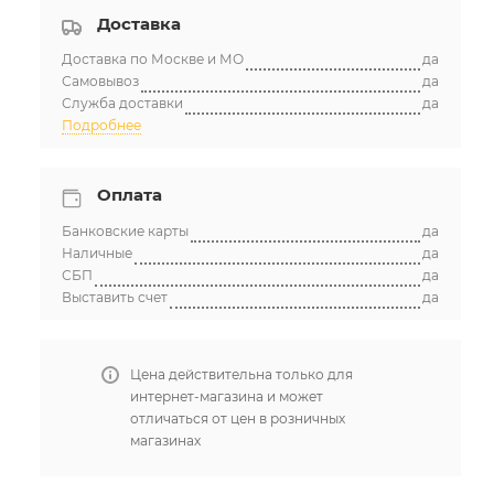
Доставка
Доставка по Москве и МО
да
Самовывоз
да
Служба доставки
да
Подробнее
Оплата
Банковские карты
да
Наличные
да
СБП
да
Выставить счет
да
Цена действительна только для
интернет-магазина и может
отличаться от цен в розничных
магазинах