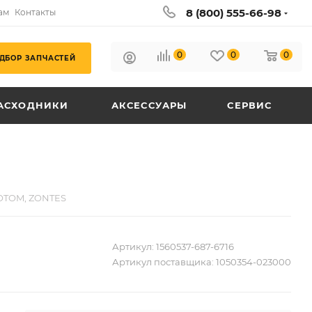
8 (800) 555-66-98
ам
Контакты
0
0
0
ДБОР ЗАПЧАСТЕЙ
АСХОДНИКИ
АКСЕССУАРЫ
СЕРВИС
 OTOM, ZONTES
Артикул:
1560537-687-6716
Артикул поставщика:
1050354-023000