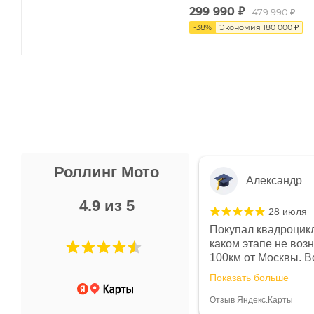
299 990
₽
479 990 ₽
-
38
%
Экономия
180 000 ₽
Роллинг Мото
Александр
4.9 из 5
28 июля
 в магазине чисто, цены везде
Покупал квадроцикл
огут. Не понравились условия
каком этапе не воз
предоплата и дают только на год)
100км от Москвы. Вс
ают что человек купит и
спидометре всегда 
Показать больше
некому.
постоянно были на 
Считаю, что это гов
Отзыв Яндекс.Карты
получения денег, ч