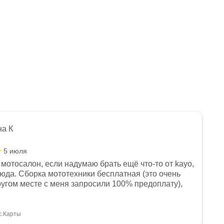
на К
5 июля
мотосалон, если надумаю брать ещё что-то от kayo,
сюда. Сборка мототехники бесплатная (это очень
другом месте с меня запросили 100% предоплату),
и документы выдали. Брала технику с ПТС, на учёт
а вообще без проблем. Менеджеру Юлии большое
тдельное, всегда на связи, очень детально всё
с.Карты
. 👍