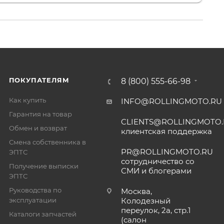
ПОКУПАТЕЛЯМ
8 (800) 555-66-98
Как купить
INFO@ROLLINGMOTO.RU
Гарантия на товар
CLIENTS@ROLLINGMOTO
Обмен и возврат
клиентская поддержка
Смена собственника в
PR@ROLLINGMOTO.RU
ЭПТС
сотрудничество со
Получение выписки
СМИ и блогерами
ЭПТС
Руководства по
Москва,
эксплуатации
Колодезный
переулок, 2а, стр.1
Каталоги запчастей
(салон