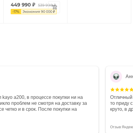
449 990
₽
539 990 ₽
-
17
%
Экономия
90 000 ₽
Ан
 kayo a200, в процессе покупки ни на
Отличный 
никло проблем не смотря на доставку за
то приду 
е четко и в срок. После покупки на
круто, в 
был 0, при этом представители магазина
все чеки 
связи и в итоге проблема была решена.
поставил
орит о небезразличии к клиенту после
спасибо о
Отзыв Яндек
то на сегодняшний день редкость.
объясняют