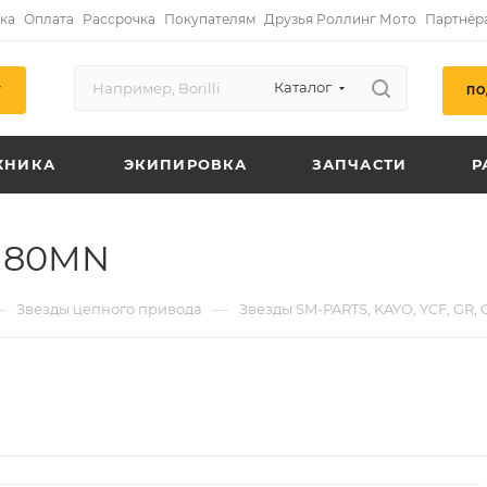
ка
Оплата
Рассрочка
Покупателям
Друзья Роллинг Мото
Партнёр
Каталог
ПО
Г
ХНИКА
ЭКИПИРОВКА
ЗАПЧАСТИ
Р
T180MN
—
—
Звезды цепного привода
Звезды SM-PARTS, KAYO, YCF, GR,