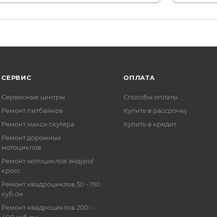
СЕРВИС
ОПЛАТА
Сервисные центры
Способы оплаты
Ремонт питбайков
Купить в рассрочку
Ремонт макси скутера
Купить в кредит
Ремонт дорожных
мотоциклов
Ремонт мотоциклов эндуро/
кросс
Ремонт квадроциклов 50 - 190
куб.см
Ремонт квадроциклов 200 -
400 куб.см