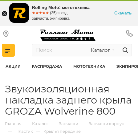
Rolling Moto: мототехника
Скачать
☆☆☆☆☆
★★★★★
(25) звезд
запчасти, экипировка
Каталог
АКЦИИ
РАСПРОДАЖА
МОТОТЕХНИКА
ЭКИПИРО
Звукоизоляционная
накладка заднего крыла
GROZA Wolverine 800
—
—
—
Главная
Каталог
Запчасти
Запчасти корпус
—
—
Пластик
Крылья передние