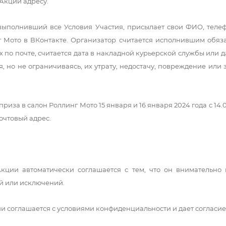
Акции адресу.
, выполнивший все Условия Участия, присылает свои ФИО, теле
 Мото в ВКонтакте. Организатор считается исполнившим обяз
по почте, считается дата в накладной курьерской службы или 
я, но не ограничиваясь, их утрату, недостачу, повреждение ил
иза в салон Роллинг Мото 15 января и 16 января 2024 года с 14.00 д
очтовый адрес.
Акции автоматически соглашается с тем, что он внимательн
й или исключений.
ии соглашается с условиями конфиденциальности и дает согласи