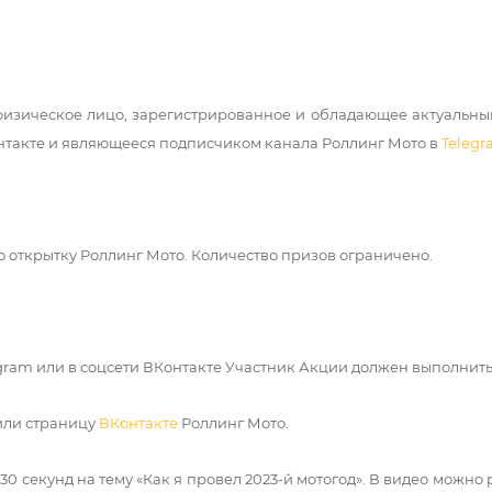
 физическое лицо, зарегистрированное и обладающее актуальн
онтакте и являющееся подписчиком канала Роллинг Мото в
Teleg
ю открытку Роллинг Мото. Количество призов ограничено.
legram или в соцсети ВКонтакте Участник Акции должен выполнит
или страницу
ВКонтакте
Роллинг Мото.
30 секунд на тему «Как я провел 2023-й мотогод». В видео можно