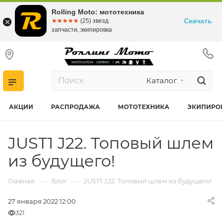
Rolling Moto: мототехника
Скачать
☆☆☆☆☆
★★★★★
(25) звезд
запчасти, экипировка
Каталог
АКЦИИ
РАСПРОДАЖА
МОТОТЕХНИКА
ЭКИПИРО
JUST1 J22. Топовый шлем
из будущего!
—
—
Главная
Блог
JUST1 J22. Топовый шлем из будущего!
27 января 2022 12:00
321