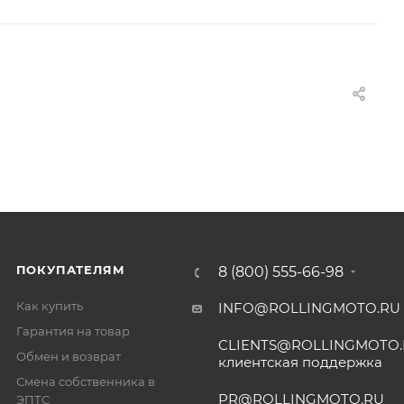
ПОКУПАТЕЛЯМ
8 (800) 555-66-98
Как купить
INFO@ROLLINGMOTO.RU
Гарантия на товар
CLIENTS@ROLLINGMOTO
Обмен и возврат
клиентская поддержка
Смена собственника в
PR@ROLLINGMOTO.RU
ЭПТС