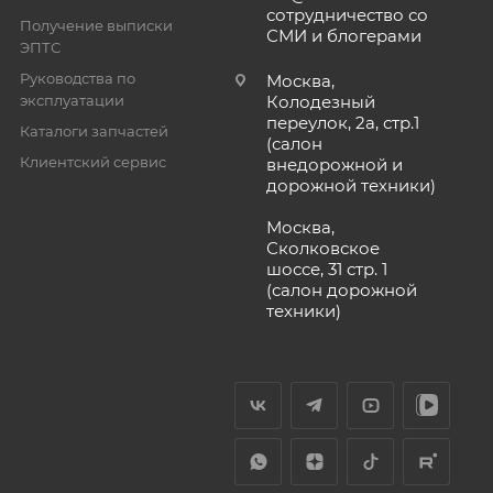
сотрудничество со
Получение выписки
СМИ и блогерами
ЭПТС
Руководства по
Москва,
эксплуатации
Колодезный
переулок, 2а, стр.1
Каталоги запчастей
(салон
Клиентский сервис
внедорожной и
дорожной техники)
Москва,
Сколковское
шоссе, 31 стр. 1
(салон дорожной
техники)