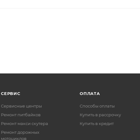
СЕРВИС
ОПЛАТА
Сервисные центры
Способы оплаты
Ремонт питбайков
Купить в рассрочку
Ремонт макси скутера
Купить в кредит
Ремонт дорожных
мотоциклов