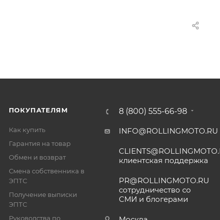
ПОКУПАТЕЛЯМ
8 (800) 555-66-98
Как купить
INFO@ROLLINGMOTO.RU
Гарантия на товар
CLIENTS@ROLLINGMOTO
Обмен и возврат
клиентская поддержка
Смена собственника в
PR@ROLLINGMOTO.RU
ЭПТС
сотрудничество со
Получение выписки
СМИ и блогерами
ЭПТС
Руководства по
Москва,