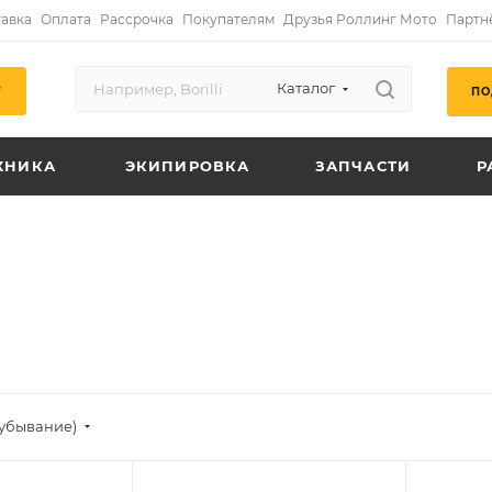
авка
Оплата
Рассрочка
Покупателям
Друзья Роллинг Мото
Партн
Каталог
ПО
Г
ХНИКА
ЭКИПИРОВКА
ЗАПЧАСТИ
Р
(убывание)