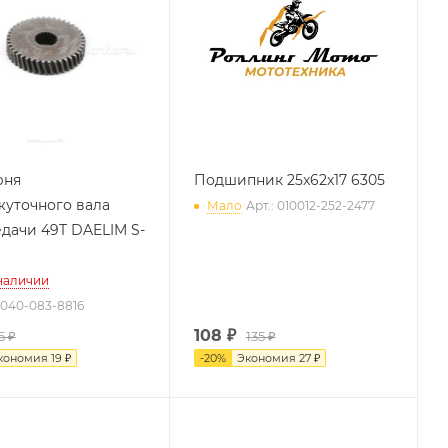
рня
Подшипник 25x62x17 6305
уточного вала
Мало
Арт.: 010012-252-2477
едачи 49T DAELIM S-
 наличии
0040-083-8816
108
₽
5 ₽
135 ₽
кономия
19 ₽
-
20
%
Экономия
27 ₽