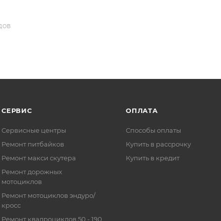
ДОВ
СЕРВИС
ОПЛАТА
Сервисные центры
Способы оплаты
Ремонт питбайков
Купить в рассрочку
Ремонт макси скутера
Купить в кредит
Ремонт дорожных
мотоциклов
Ремонт мотоциклов эндуро/
кросс
Ремонт квадроциклов 50 - 190