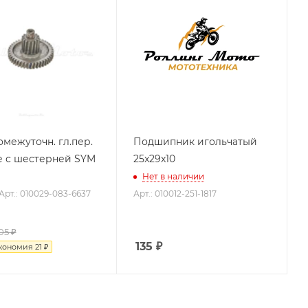
омежуточн. гл.пер.
Подшипник игольчатый
е с шестерней SYM
25x29x10
Нет в наличии
Арт.: 010029-083-6637
Арт.: 010012-251-1817
05 ₽
135
₽
кономия
21 ₽