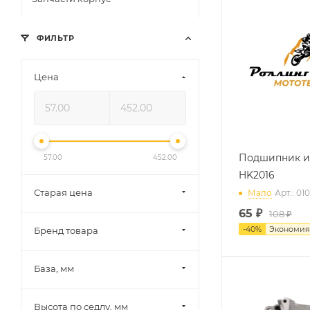
ФИЛЬТР
Цена
Подшипник и
57.00
452.00
HK2016
Старая цена
Мало
Арт.: 01
65
₽
108 ₽
-
40
%
Экономи
Бренд товара
База, мм
Высота по седлу, мм