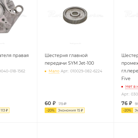
теля правая
Шестерня главной
Шесте
передачи SYM Jet-100
промеж
гл.пер
0040-018-1562
Мало
Арт.: 010029-082-6224
Five
Нет в
Арт.: 03
60
₽
76
₽
75 ₽
9
я
113 ₽
-
20
%
Экономия
15 ₽
-
20
%
Э