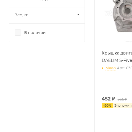
Вес, кг
В наличии
Крышка двига
DAELIM S-Five
Мало
Арт.: 03
452
₽
565 ₽
-
20
%
Экономи