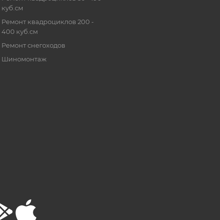
куб.см
Ремонт квадроциклов 200 -
400 куб.см
Ремонт снегоходов
Шиномонтаж