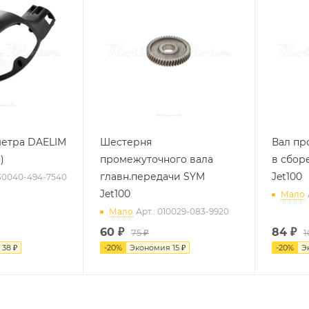
метра DAELIM
Шестерня
Вал пр
)
промежуточного вала
в сбор
главн.передачи SYM
Jet100
030040-494-7540
Jet100
Мало
Мало
Арт.: 010029-083-9920
60
₽
84
₽
75 ₽
1
я
38 ₽
-
20
%
Экономия
15 ₽
-
20
%
Э