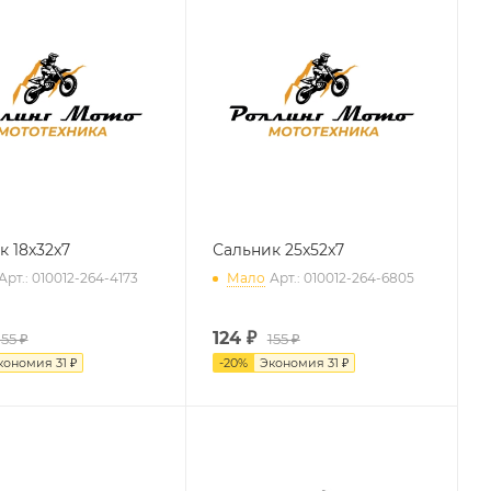
к 18x32x7
Сальник 25x52x7
Арт.: 010012-264-4173
Мало
Арт.: 010012-264-6805
124
₽
155 ₽
155 ₽
кономия
31 ₽
-
20
%
Экономия
31 ₽