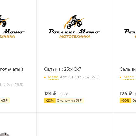
гольчатый
Сальник 25x40x7
Сальни
Мало
Арт.: 010012-264-5522
Мало
0012-251-4620
124
₽
124
₽
155 ₽
я
43 ₽
-
20
%
Экономия
31 ₽
-
20
%
Э