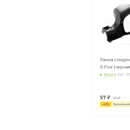
Рамка спидо
S-Five (черная
Много
Арт.: 
57
₽
95 ₽
-
40
%
Экономи