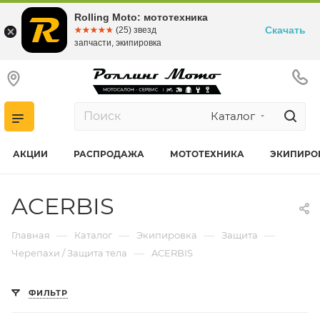
Rolling Moto: мототехника
Скачать
☆☆☆☆☆
★★★★★
(25) звезд
запчасти, экипировка
Каталог
АКЦИИ
РАСПРОДАЖА
МОТОТЕХНИКА
ЭКИПИРО
ACERBIS
—
—
—
—
Главная
Каталог
Экипировка
Защита
—
Черепахи / Защита тела
ACERBIS
ФИЛЬТР