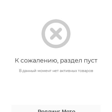
К сожалению, раздел пуст
В данный момент нет активных товаров
Даниил Шереметьев
Роллинг Мото
25 апреля