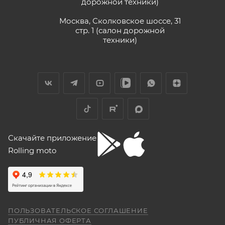
дорожной техники)
Vika Lovika
Москва, Сколковское шоссе, 31
стр. 1 (салон дорожной
9 июня
техники)
Хорошее пространство. Если один
специалист отходит, сразу подхватывает
другой.
Отзыв Яндекс.Карты
Yngvar Heidelmann
Скачайте приложение
Rolling moto
12 мая
Купил машину 2025 года, движок 172FMM-
5, по информации от производителя -- 250
кубиков. Уже интересно. Под мой рост
(176) машину пришлось опускать -- в
Показать больше
реальности она выше, чем, например,
ПОЛЬЗОВАТЕЛЬСКОЕ СОГЛАШЕНИЕ
Voge 500DSX. Пока обкатываюсь,
Отзыв Яндекс.Карты
ПУБЛИЧНАЯ ОФЕРТА