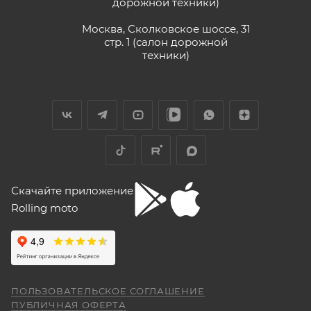
дорожной техники)
Vika Lovika
Москва, Сколковское шоссе, 31
стр. 1 (салон дорожной
9 июня
техники)
Хорошее пространство. Если один
специалист отходит, сразу подхватывает
другой.
Отзыв Яндекс.Карты
Yngvar Heidelmann
Скачайте приложение
Rolling moto
12 мая
Купил машину 2025 года, движок 172FMM-
5, по информации от производителя -- 250
кубиков. Уже интересно. Под мой рост
(176) машину пришлось опускать -- в
Показать больше
реальности она выше, чем, например,
ПОЛЬЗОВАТЕЛЬСКОЕ СОГЛАШЕНИЕ
Voge 500DSX. Пока обкатываюсь,
Отзыв Яндекс.Карты
ПУБЛИЧНАЯ ОФЕРТА