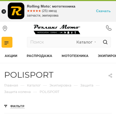
Rolling Moto: мототехника
Скачать
☆☆☆☆☆
★★★★★
(25) звезд
запчасти, экипировка
Каталог
АКЦИИ
РАСПРОДАЖА
МОТОТЕХНИКА
ЭКИПИРО
POLISPORT
—
—
—
—
Главная
Каталог
Экипировка
Защита
—
Защита колена
POLISPORT
ФИЛЬТР