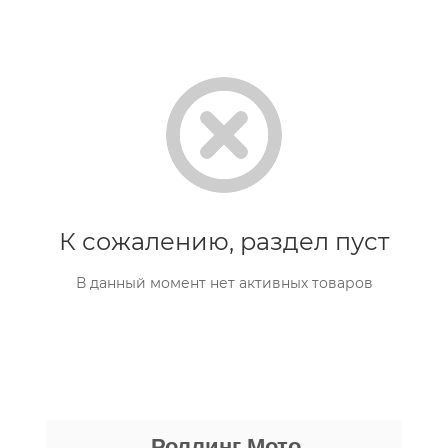
К сожалению, раздел пуст
В данный момент нет активных товаров
Даниил Шереметьев
Роллинг Мото
25 апреля