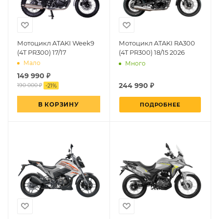
Мотоцикл ATAKI Week9
Мотоцикл ATAKI RA300
(4T PR300) 17/17
(4T PR300) 18/15 2026
Мало
Много
149 990
₽
244 990 ₽
190 000 ₽
-
21
%
В КОРЗИНУ
ПОДРОБНЕЕ