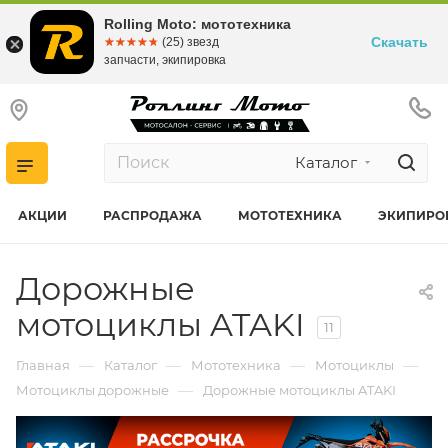
Rolling Moto: мототехника
Скачать
☆☆☆☆☆
★★★★★
(25) звезд
запчасти, экипировка
Каталог
АКЦИИ
РАСПРОДАЖА
МОТОТЕХНИКА
ЭКИПИРО
Дорожные
мотоциклы ATAKI
11
—
—
—
—
Главная
Каталог
Мототехника
Мотоциклы
—
Мотоциклы дорожные
Дорожные мотоциклы ATAKI