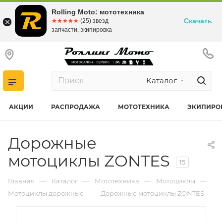
Rolling Moto: мототехника
Скачать
☆☆☆☆☆
★★★★★
(25) звезд
запчасти, экипировка
Каталог
АКЦИИ
РАСПРОДАЖА
МОТОТЕХНИКА
ЭКИПИРО
Дорожные
мотоциклы ZONTES
15
—
—
—
—
Главная
Каталог
Мототехника
Мотоциклы
—
Мотоциклы дорожные
Дорожные мотоциклы ZONTES