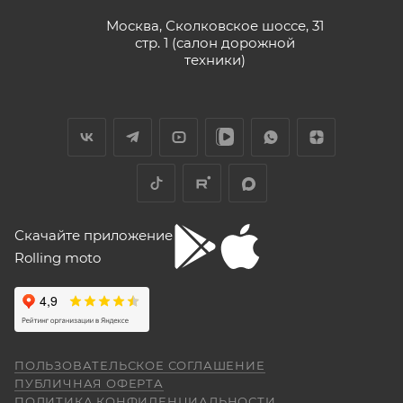
Vika Lovika
Москва, Сколковское шоссе, 31
стр. 1 (салон дорожной
9 июня
техники)
Хорошее пространство. Если один
специалист отходит, сразу подхватывает
другой.
Отзыв Яндекс.Карты
Yngvar Heidelmann
Скачайте приложение
Rolling moto
12 мая
Купил машину 2025 года, движок 172FMM-
5, по информации от производителя -- 250
кубиков. Уже интересно. Под мой рост
(176) машину пришлось опускать -- в
Показать больше
реальности она выше, чем, например,
ПОЛЬЗОВАТЕЛЬСКОЕ СОГЛАШЕНИЕ
Voge 500DSX. Пока обкатываюсь,
Отзыв Яндекс.Карты
ПУБЛИЧНАЯ ОФЕРТА
бросается в глаза плохая тяга мотора
ПОЛИТИКА КОНФИДЕНЦИАЛЬНОСТИ