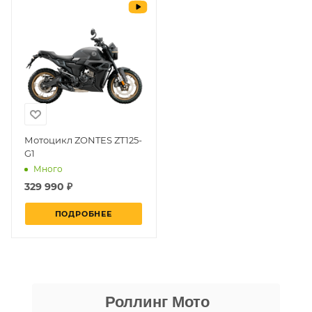
Мотоцикл ZONTES ZT125-
G1
Много
329 990 ₽
ПОДРОБНЕЕ
Даниил Шереметьев
Роллинг Мото
25 апреля