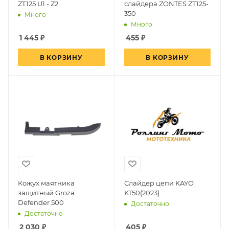
ZT125 U1 - Z2
слайдера ZONTES ZT125-
350
Много
Много
1 445
₽
455
₽
В КОРЗИНУ
В КОРЗИНУ
Кожух маятника
Слайдер цепи KAYO
защитный Groza
KT50(2023)
Defender 500
Достаточно
Достаточно
2 030
₽
405
₽