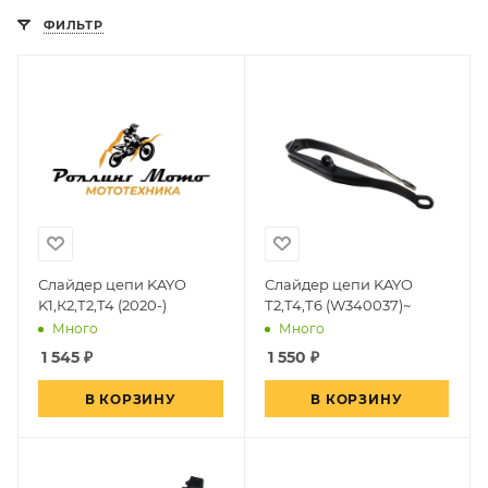
ФИЛЬТР
Слайдер цепи KAYO
Слайдер цепи KAYO
K1,К2,Т2,Т4 (2020-)
Т2,Т4,Т6 (W340037)~
Много
Много
1 545
₽
1 550
₽
В КОРЗИНУ
В КОРЗИНУ