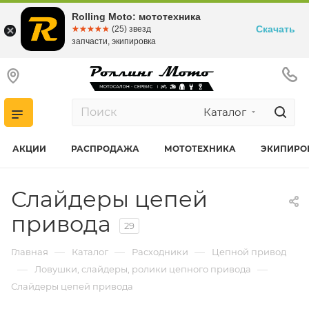
Rolling Moto: мототехника
Скачать
☆☆☆☆☆
★★★★★
(25) звезд
запчасти, экипировка
Каталог
АКЦИИ
РАСПРОДАЖА
МОТОТЕХНИКА
ЭКИПИРО
Слайдеры цепей
привода
29
—
—
—
Главная
Каталог
Расходники
Цепной привод
—
—
Ловушки, слайдеры, ролики цепного привода
Слайдеры цепей привода