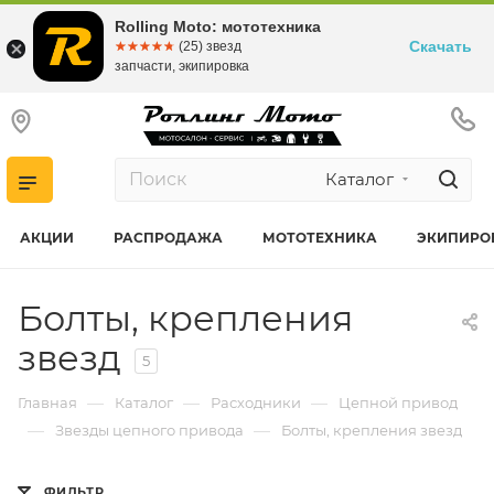
Rolling Moto: мототехника
Скачать
☆☆☆☆☆
★★★★★
(25) звезд
запчасти, экипировка
Каталог
АКЦИИ
РАСПРОДАЖА
МОТОТЕХНИКА
ЭКИПИРО
Болты, крепления
звезд
5
—
—
—
Главная
Каталог
Расходники
Цепной привод
—
—
Звезды цепного привода
Болты, крепления звезд
ФИЛЬТР