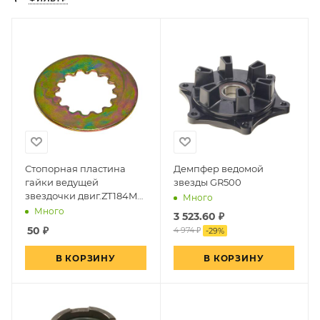
Стопорная пластина
Демпфер ведомой
гайки ведущей
звезды GR500
звездочки двиг.ZT184MP
Много
ZONTES ZT350
Много
3 523.60
₽
50
₽
4 974 ₽
-
29
%
В КОРЗИНУ
В КОРЗИНУ