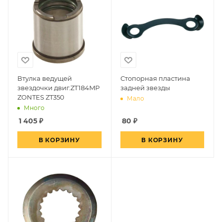
Втулка ведущей
Стопорная пластина
звездочки двиг.ZT184MP
задней звезды
ZONTES ZT350
Мало
Много
1 405
₽
80
₽
В КОРЗИНУ
В КОРЗИНУ