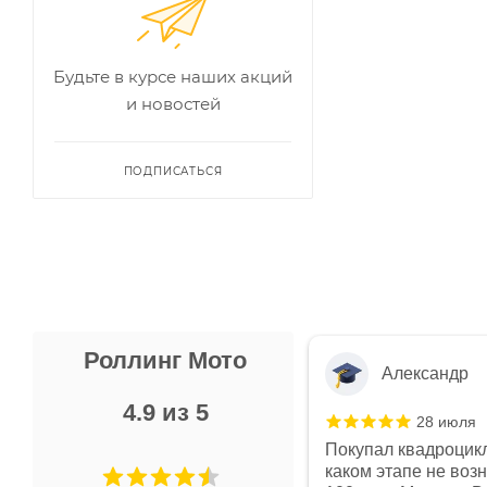
Будьте в курсе наших акций
и новостей
ПОДПИСАТЬСЯ
Роллинг Мото
Александр
4.9 из 5
28 июля
 в магазине чисто, цены везде
Покупал квадроцикл
огут. Не понравились условия
каком этапе не воз