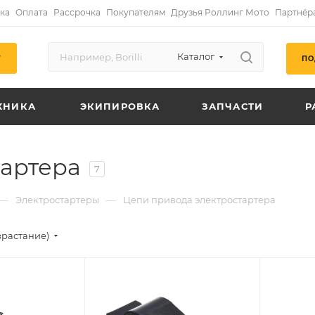
ка
Оплата
Рассрочка
Покупателям
Друзья Роллинг Мото
Партнёр
Каталог
ПО
Г
ХНИКА
ЭКИПИРОВКА
ЗАПЧАСТИ
Р
тартера
7
—
—
Электростартеры
Цепи привода электростартера
зрастание)