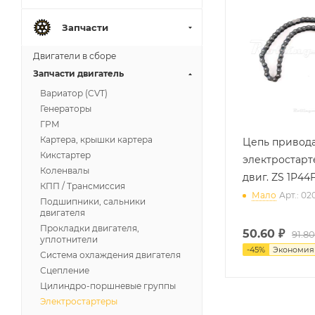
Запчасти
Двигатели в сборе
Запчасти двигатель
Вариатор (CVT)
Генераторы
ГРМ
Картера, крышки картера
Цепь привод
Кикстартер
электростарт
Коленвалы
двиг. ZS 1P4
КПП / Трансмиссия
Мало
Арт.: 02
Подшипники, сальники
двигателя
Прокладки двигателя,
50.60
₽
91.80
уплотнители
-
45
%
Экономи
Система охлаждения двигателя
Сцепление
Цилиндро-поршневые группы
Электростартеры