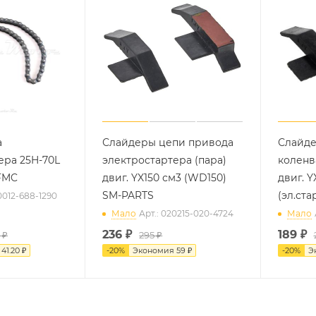
а
Слайдеры цепи привода
Слайде
ера 25H-70L
электростартера (пара)
коленв
4FMC
двиг. YX150 см3 (WD150)
двиг. Y
SM-PARTS
(эл.ста
0012-688-1290
Мало
Арт.: 020215-020-4724
Мало
236
₽
189
₽
 ₽
295 ₽
я
41.20 ₽
-
20
%
Экономия
59 ₽
-
20
%
Э