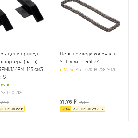
ры цепи привода
Цепь привода коленвала
остартера (пара)
YCF двиг.1P44FZA
3FMI/154FMI 125 см3
Мало
Арт.: 020118-758-7026
RTS
точно
0173-020-7126
71.76
₽
204 ₽
101 ₽
кономия
82 ₽
-
29
%
Экономия
29.24 ₽