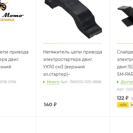
цепи привода
Натяжитель цепи привода
Слайде
ера двиг.
электростартера двиг.
электр
рхний
YX110 см3 (верхний
двиг.15
эл.стартер)~
SM-PA
01018-0156
Много
Арт.: 1560012-020-6666
Доста
Арт.: 02
122
₽
140
₽
-
40
%
Э