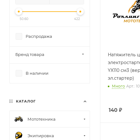
50.60
422
Распродажа
Бренд товара
Натяжитель 
электростарт
YX110 см3 (ве
В наличии
эл.стартер)
Много
Арт.: 1
КАТАЛОГ
140
₽
Мототехника
Экипировка