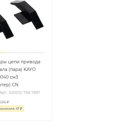
ры цепи привода
ала (пара) KAYO
X140 см3
ртер) CN
Арт.: 020012-758-7697
236 ₽
кономия
47 ₽