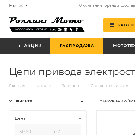
Москва
О компании
Бренды
Достав
КАТАЛО
АКЦИИ
РАСПРОДАЖА
МОТОТЕ
Цепи привода электрос
—
—
—
Главная
Каталог
Запчасти
Запчасти двигатель
По умолчанию (во
ФИЛЬТР
Цена