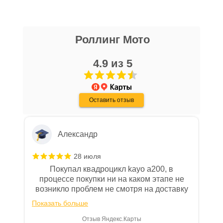
Даниил Шереметьев
Роллинг Мото
25 апреля
Персонал нормальные ребята, в магазине
чисто, цены везде есть, всегда подскажут
4.9 из 5
и помогут. Не понравились условия
рассрочки и кредита(30-40% предоплата и
Показать больше
дают только на год) наверное потому-что
Оставить отзыв
переживают что человек купит и
Отзыв Яндекс.Карты
размотается и платить будет некому.
Александр
28 июля
Покупал квадроцикл kayo a200, в
процессе покупки ни на каком этапе не
возникло проблем не смотря на доставку
за 100км от Москвы. Все четко и в срок.
Показать больше
После покупки на спидометре всегда был
0, при этом представители магазина
Отзыв Яндекс.Карты