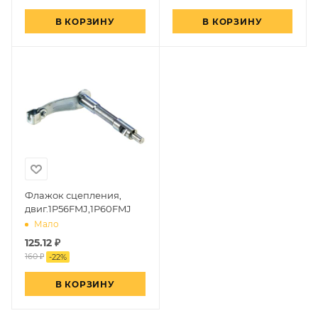
В КОРЗИНУ
В КОРЗИНУ
Флажок сцепления,
двиг.1P56FMJ,1P60FMJ
Мало
125.12
₽
160 ₽
-
22
%
В КОРЗИНУ