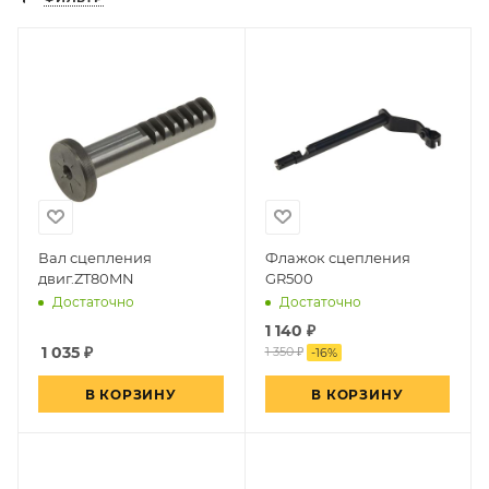
Вал сцепления
Флажок сцепления
двиг.ZT80MN
GR500
Достаточно
Достаточно
1 140
₽
1 035
₽
1 350 ₽
-
16
%
В КОРЗИНУ
В КОРЗИНУ