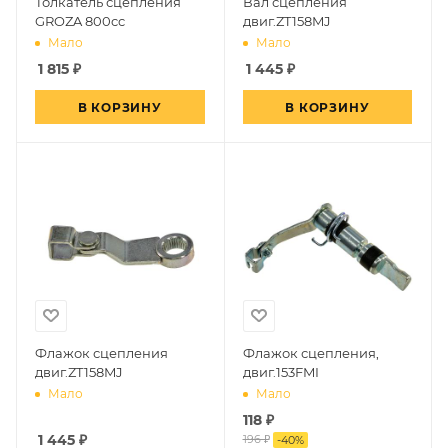
Толкатель сцепления
Вал сцепления
GROZA 800cc
двиг.ZT158MJ
Мало
Мало
1 815
₽
1 445
₽
В КОРЗИНУ
В КОРЗИНУ
Флажок сцепления
Флажок сцепления,
двиг.ZT158MJ
двиг.153FMI
Мало
Мало
118
₽
1 445
₽
196 ₽
-
40
%