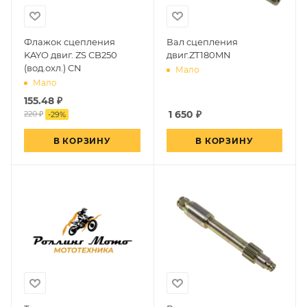
Флажок сцепления
Вал сцепления
KAYO двиг. ZS CB250
двиг.ZT180MN
(вод.охл.) CN
Мало
Мало
155.48
₽
1 650
₽
220 ₽
-
29
%
В КОРЗИНУ
В КОРЗИНУ