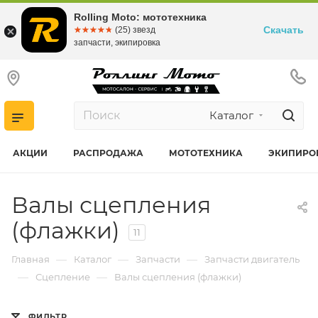
Rolling Moto: мототехника
Скачать
☆☆☆☆☆
★★★★★
(25) звезд
запчасти, экипировка
Каталог
АКЦИИ
РАСПРОДАЖА
МОТОТЕХНИКА
ЭКИПИРО
Валы сцепления
(флажки)
11
—
—
—
Главная
Каталог
Запчасти
Запчасти двигатель
—
—
Сцепление
Валы сцепления (флажки)
ФИЛЬТР