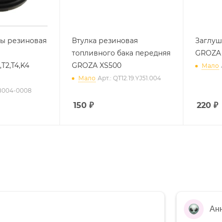
ы резиновая
Втулка резиновая
Заглуш
топливного бака передняя
GROZA
,T2,T4,K4
GROZA XS500
Мало
Мало
Арт.: QT12.19.YJ51.004
08004-0008
150
₽
220
₽
Ан