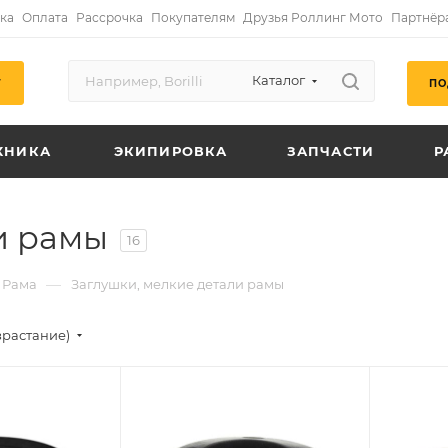
ка
Оплата
Рассрочка
Покупателям
Друзья Роллинг Мото
Партнёр
Каталог
ПО
Г
ХНИКА
ЭКИПИРОВКА
ЗАПЧАСТИ
Р
и рамы
16
—
Рама
Заглушки, мелкие детали рамы
зрастание)