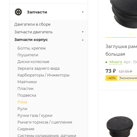
Запчасти
Двигатели в сборе
Запчасти двигатель
Запчасти корпус
Заглушка рам
Болты, крепеж
большая
Глушители
Диски колесные
Много
Арт.: 
Зеркала заднего вида
73
₽
121.55 ₽
Карбюраторы / Инжекторы
-
40
%
Экономи
Маятники
Пластик
Подвеска
Рама
Рули
Ручки газа / курки
Рычаги тормоза / сцепления
Сидения
Системы охлаждения, датчики