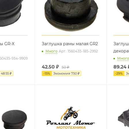
ы GR-X
Заглушка рамы малая GR2
Заглуш
декора
Много
Арт.: 1560435-185-2992
1560435-934-9909
Мног
42.50
₽
89.24
50 ₽
я
48.55 ₽
-
15
%
Экономия
7.50 ₽
-
29
%
Э