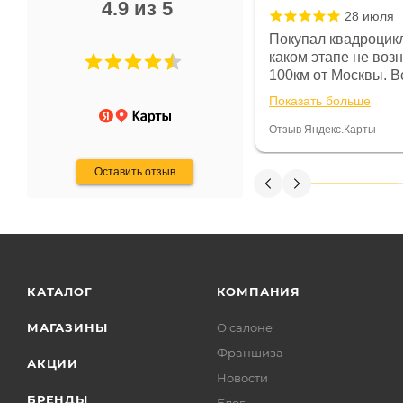
4.9 из 5
28 июля
 в магазине чисто, цены везде
Покупал квадроцикл
огут. Не понравились условия
каком этапе не воз
предоплата и дают только на год)
100км от Москвы. Вс
ают что человек купит и
спидометре всегда 
Показать больше
некому.
постоянно были на 
Считаю, что это гов
Отзыв Яндекс.Карты
получения денег, ч
Оставить отзыв
КАТАЛОГ
КОМПАНИЯ
МАГАЗИНЫ
О салоне
Франшиза
АКЦИИ
Новости
БРЕНДЫ