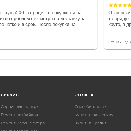
 kayo a200, в процессе покупки ни на
Отличный 
никло проблем не смотря на доставку за
то приду 
е четко и в срок. После покупки на
круто, в 
был 0, при этом представители магазина
все чеки 
связи и в итоге проблема была решена.
поставил
орит о небезразличии к клиенту после
спасибо о
Отзыв Яндек
то на сегодняшний день редкость.
объясняют
СЕРВИС
ОПЛАТА
Сервисные центры
Способы оплаты
Ремонт питбайков
Купить в рассрочку
Ремонт макси скутера
Купить в кредит