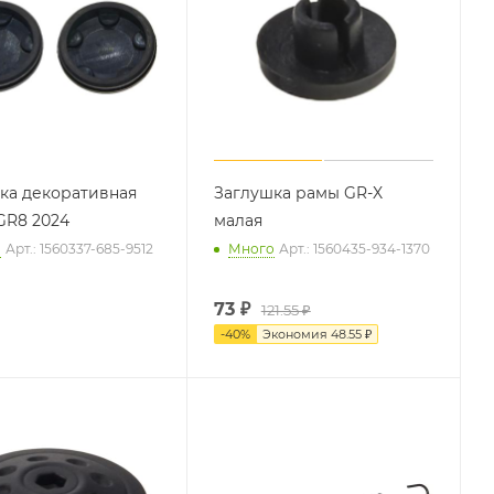
ка декоративная
Заглушка рамы GR-X
 GR8 2024
малая
о
Арт.: 1560337-685-9512
Много
Арт.: 1560435-934-1370
73
₽
121.55 ₽
-
40
%
Экономия
48.55 ₽