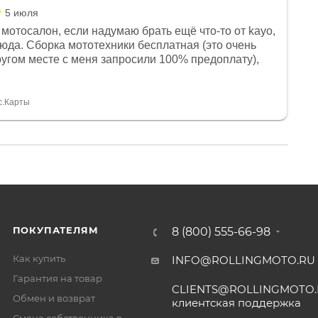
5 июля
мотосалон, если надумаю брать ещё что-то от kayo,
сюда. Сборка мототехники бесплатная (это очень
другом месте с меня запросили 100% предоплату),
и документы выдали. Брала технику с ПТС, на учёт
а вообще без проблем. Менеджеру Юлии большое
тдельное, всегда на связи, очень детально всё
с.Карты
. 👍
ПОКУПАТЕЛЯМ
8 (800) 555-66-98
Как купить
INFO@ROLLINGMOTO.RU
Гарантия на товар
CLIENTS@ROLLINGMOTO
Обмен и возврат
клиентская поддержка