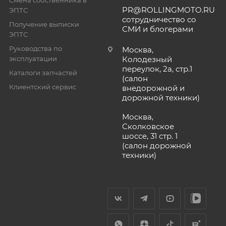
Смена собственника в
PR@ROLLINGMOTO.RU
ЭПТС
сотрудничество со
Получение выписки
СМИ и блогерами
ЭПТС
Руководства по
Москва,
эксплуатации
Колодезный
переулок, 2а, стр.1
Каталоги запчастей
(салон
Клиентский сервис
внедорожной и
дорожной техники)
Москва,
Сколковское
шоссе, 31 стр. 1
(салон дорожной
техники)