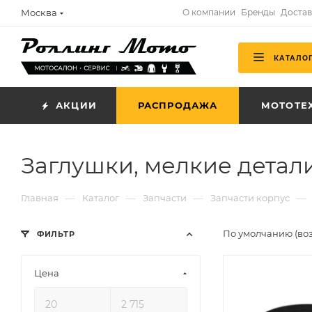
Москва
О компании
Бренды
Достав
КАТАЛО
АКЦИИ
РАСПРОДАЖА
МОТОТЕ
Заглушки, мелкие детал
—
—
—
—
Главная
Каталог
Запчасти
Запчасти корпус
По умолчанию (во
ФИЛЬТР
Цена