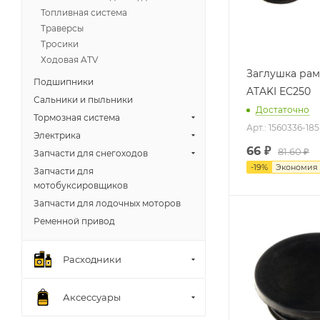
Топливная система
Траверсы
Тросики
Ходовая ATV
Заглушка рам
Подшипники
ATAKI EC250
Сальники и пыльники
Достаточно
Тормозная система
Арт.: 1560336-18
Электрика
66
₽
81.60 ₽
Запчасти для снегоходов
-
19
%
Экономия
Запчасти для
мотобуксировщиков
Запчасти для лодочных моторов
Ременной привод
Расходники
Аксессуары