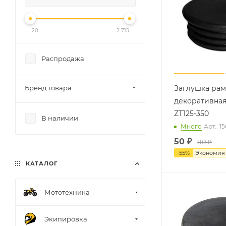
20
2 715
Распродажа
Бренд товара
Заглушка ра
декоративна
ZT125-350
В наличии
Много
Арт.: 1
50
₽
110 ₽
-
55
%
Экономи
КАТАЛОГ
Мототехника
Экипировка