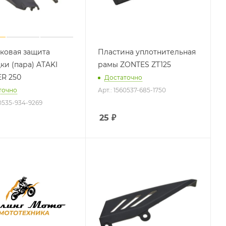
ковая защита
Пластина уплотнительная
ки (пара) ATAKI
рамы ZONTES ZT125
R 250
Достаточно
точно
Арт.: 1560537-685-1750
60535-934-9269
25
₽