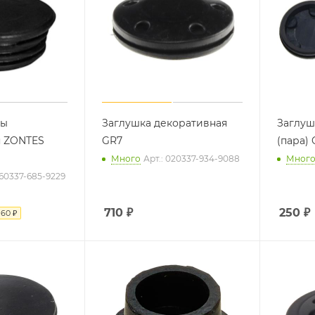
мы
Заглушка декоративная
Заглуш
я ZONTES
GR7
(пара)
Много
Арт.: 020337-934-9088
Мног
560337-685-9229
710
₽
250
₽
я
60 ₽