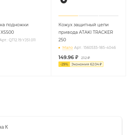
ка подножки
Кожух защитный цепи
 XS500
привода ATAKI TRACKER
250
Арт.: QT12.19.YJ51.011
Мало
Арт.: 1560535-185-4046
149.96
₽
212 ₽
-
29
%
Экономия
62.04 ₽
на К