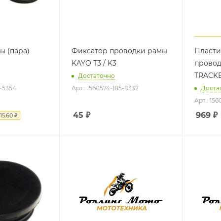
ы (пара)
Фиксатор проводки рамы
Пласти
KAYO T3 / K3
провод
TRACKE
Достаточно
5-5354
Арт.: 1560574-185-8337
Доста
Арт.: 15
45
₽
969
₽
15.60 ₽