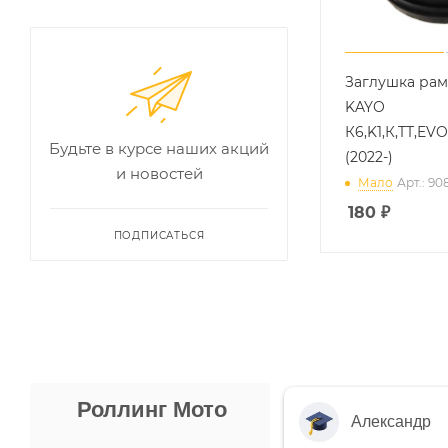
Заглушка рам
KAYO
К6,K1,К,TT,EVO
Будьте в курсе наших акций
(2022-)
и новостей
Мало
Арт.: 9
180
₽
ПОДПИСАТЬСЯ
Роллинг Мото
Александр