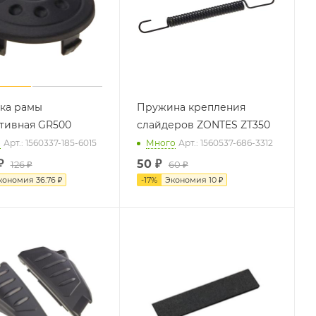
ка рамы
Пружина крепления
тивная GR500
слайдеров ZONTES ZT350
о
Арт.: 1560337-185-6015
Много
Арт.: 1560537-686-3312
₽
50
₽
126 ₽
60 ₽
кономия
36.76 ₽
-
17
%
Экономия
10 ₽