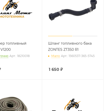
ер топливный
Шланг топливного бака
V1200
ZONTES ZT350 R1
точно
Арт.: 18210018
Мало
Арт.: 1560537-365-5745
₽
1 650
₽