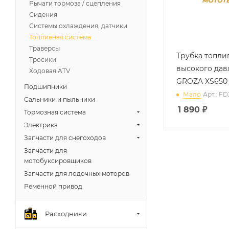
Рычаги тормоза / сцепления
Сидения
Системы охлаждения, датчики
Топливная система
Траверсы
Трубка топли
Тросики
высокого дав
Ходовая ATV
GROZA XS650
Подшипники
Мало
Арт.: FD
Сальники и пыльники
1 890
₽
Тормозная система
Электрика
Запчасти для снегоходов
Запчасти для
мотобуксировщиков
Запчасти для лодочных моторов
Ременной привод
Расходники