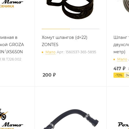
ливная в
Хомут шлангов (d=22)
Шланг 
шкой GROZA
ZONTES
двухсл
0N \XS650N
метр)
Мало
Арт.: 1560537-365-5895
1.18.TJ26.002
Мало
417
₽
200
₽
-
72
%
Э