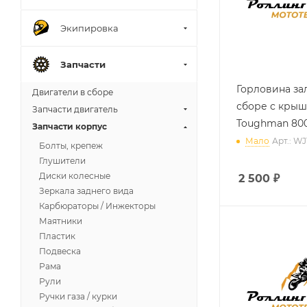
Экипировка
Запчасти
Горловина за
Двигатели в сборе
сборе с кры
Запчасти двигатель
Toughman 80
Запчасти корпус
Мало
Арт.: WJ
Болты, крепеж
Глушители
Диски колесные
2 500
₽
Зеркала заднего вида
Карбюраторы / Инжекторы
Маятники
Пластик
Подвеска
Рама
Рули
Ручки газа / курки