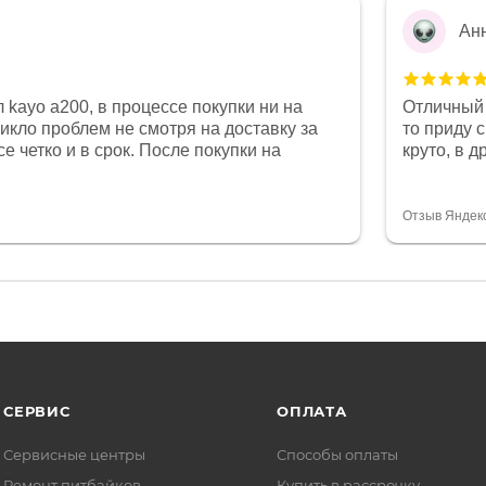
Ан
 kayo a200, в процессе покупки ни на
Отличный 
никло проблем не смотря на доставку за
то приду 
е четко и в срок. После покупки на
круто, в 
был 0, при этом представители магазина
все чеки 
связи и в итоге проблема была решена.
поставил
орит о небезразличии к клиенту после
спасибо о
Отзыв Яндек
то на сегодняшний день редкость.
объясняют
СЕРВИС
ОПЛАТА
Сервисные центры
Способы оплаты
Ремонт питбайков
Купить в рассрочку