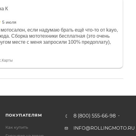
на К
5 июля
мотосалон, если надумаю брать ещё что-то от kayo,
сюда. Сборка мототехники бесплатная (это очень
другом месте с меня запросили 100% предоплату),
и документы выдали. Брала технику с ПТС, на учёт
а вообще без проблем. Менеджеру Юлии большое
тдельное, всегда на связи, очень детально всё
с.Карты
. 👍
ПОКУПАТЕЛЯМ
8 (800) 555-66-98
Как купить
INFO@ROLLINGMOTO.RU
Гарантия на товар