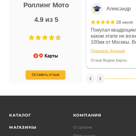
Роллинг Мото
Александр
4.9 из 5
28 июля
 в магазине чисто, цены везде
Покупал квадроцикл
огут. Не понравились условия
каком этапе не воз
предоплата и дают только на год)
100км от Москвы. Вс
ают что человек купит и
спидометре всегда 
Показать больше
некому.
постоянно были на 
Считаю, что это гов
Отзыв Яндекс.Карты
получения денег, ч
Оставить отзыв
КАТАЛОГ
КОМПАНИЯ
МАГАЗИНЫ
О салоне
Франшиза