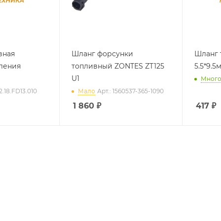
вная
Шланг форсунки
Шланг 
ления
топливный ZONTES ZT125
5.5*9.5
U1
Мног
2.18.FD13.010
Мало
Арт.: 1560537-365-1090
1 860
₽
417
₽