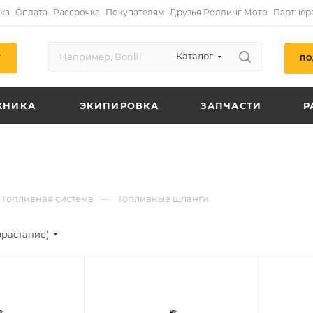
ка
Оплата
Рассрочка
Покупателям
Друзья Роллинг Мото
Партнёр
Каталог
ПО
Г
ХНИКА
ЭКИПИРОВКА
ЗАПЧАСТИ
Р
—
Топливная система
Топливные шланги
зрастание)