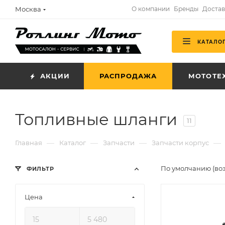
Москва
О компании
Бренды
Достав
КАТАЛО
АКЦИИ
РАСПРОДАЖА
МОТОТЕ
Топливные шланги
11
—
—
—
—
Главная
Каталог
Запчасти
Запчасти корпус
По умолчанию (во
ФИЛЬТР
Цена