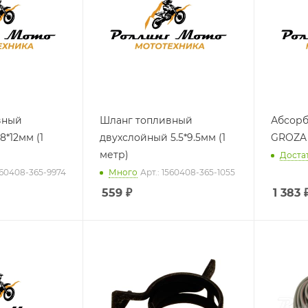
вный
Шланг топливный
Абсорб
*12мм (1
двухслойный 5.5*9.5мм (1
GROZA 
метр)
Доста
1560408-365-9974
Много
Арт.: 1560408-365-1055
559
₽
1 383