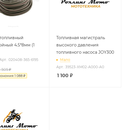
топливный
Топливная магистраль
ойный 4.5*8мм (1
высокого давления
топливного насоса JOY300
Арт.: 020408-365-6195
Мало
Арт.: 39523-XM02-A000-A0
1 505 ₽
1 100
₽
кономия
1 088 ₽