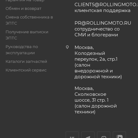
CLIENTS@ROLLINGMOTO
Обмен и возврат
клиентская поддержка
Смена собственника в
PR@ROLLINGMOTO.RU
ЭПТС
сотрудничество со
Получение выписки
СМИ и блогерами
ЭПТС
Руководства по
Москва,
эксплуатации
Колодезный
переулок, 2а, стр.1
Каталоги запчастей
(салон
Клиентский сервис
внедорожной и
дорожной техники)
Москва,
Сколковское
шоссе, 31 стр. 1
(салон дорожной
техники)