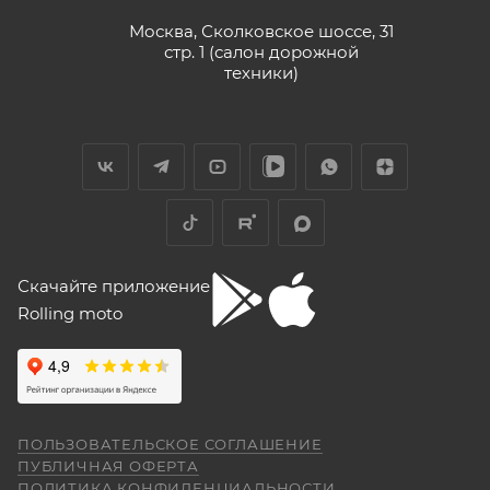
Vika Lovika
Москва, Сколковское шоссе, 31
стр. 1 (салон дорожной
9 июня
техники)
Хорошее пространство. Если один
специалист отходит, сразу подхватывает
другой.
Отзыв Яндекс.Карты
Yngvar Heidelmann
Скачайте приложение
Rolling moto
12 мая
Купил машину 2025 года, движок 172FMM-
5, по информации от производителя -- 250
кубиков. Уже интересно. Под мой рост
(176) машину пришлось опускать -- в
Показать больше
реальности она выше, чем, например,
ПОЛЬЗОВАТЕЛЬСКОЕ СОГЛАШЕНИЕ
Voge 500DSX. Пока обкатываюсь,
Отзыв Яндекс.Карты
ПУБЛИЧНАЯ ОФЕРТА
бросается в глаза плохая тяга мотора
ПОЛИТИКА КОНФИДЕНЦИАЛЬНОСТИ