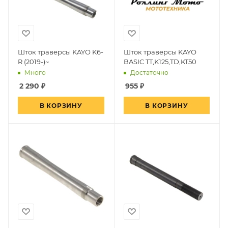
Шток траверсы KAYO K6-
Шток траверсы KAYO
R (2019-)~
BASIC TT,K125,TD,KT50
Много
Достаточно
2 290
₽
955
₽
В КОРЗИНУ
В КОРЗИНУ