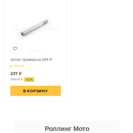
Шток траверсы SM-P
Мало
237
₽
395.25 ₽
-
40
%
В КОРЗИНУ
Даниил Шереметьев
Роллинг Мото
25 апреля