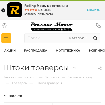
Rolling Moto: мототехника
Скачать
☆☆☆☆☆
★★★★★
(25) звезд
запчасти, экипировка
Каталог
АКЦИИ
РАСПРОДАЖА
МОТОТЕХНИКА
ЭКИПИРО
Штоки траверсы
11
—
—
—
Главная
Каталог
Запчасти
Запчасти корпус
—
—
Траверсы
Штоки траверсы
ФИЛЬТР